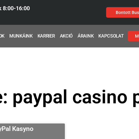
k 8:00-16:00
Bontott Bus
OK
MUNKÁINK
KARRIER
AKCIÓ
ÁRAINK
KAPCSOLAT
M
: paypal casino 
yPal Kasyno