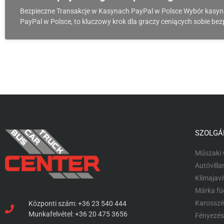
Bezpieczne Transakcje w Kasynach PayPal w Polsce Wybór kasyna 
PayPal w Polsce, to kluczowy krok dla graczy ceniących sobie be
SZOLGÁ
Műszaki 
Autóvill
Klímajaví
Márka fü
Karosszér
Központi szám: +36 23 540 444
Munkafelvétel: +36 20 475 3656
Fényezés