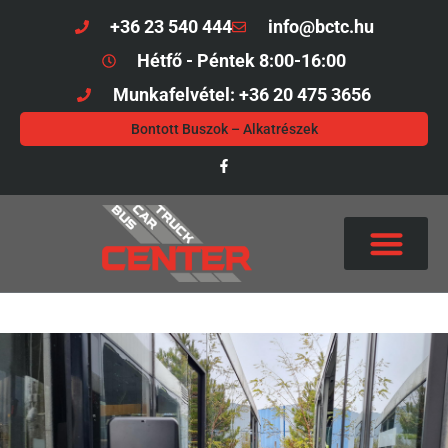
+36 23 540 444
info@bctc.hu
Hétfő - Péntek 8:00-16:00
Munkafelvétel: +36 20 475 3656
Bontott Buszok – Alkatrészek