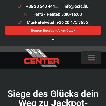
+36 23 540 444
info@bctc.hu
Hétfő - Péntek 8:00-16:00
Munkafelvétel: +36 20 475 3656
Bontott Buszok – Alkatrészek
Siege des Glücks dein
Weg zu Jackpot-