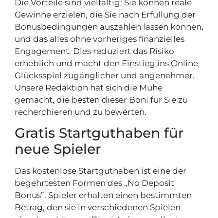
Die Vorteile sind vielfältig: Sie können reale
Gewinne erzielen, die Sie nach Erfüllung der
Bonusbedingungen auszahlen lassen können,
und das alles ohne vorheriges finanzielles
Engagement. Dies reduziert das Risiko
erheblich und macht den Einstieg ins Online-
Glücksspiel zugänglicher und angenehmer.
Unsere Redaktion hat sich die Mühe
gemacht, die besten dieser Boni für Sie zu
recherchieren und zu bewerten.
Gratis Startguthaben für
neue Spieler
Das kostenlose Startguthaben ist eine der
begehrtesten Formen des „No Deposit
Bonus”. Spieler erhalten einen bestimmten
Betrag, den sie in verschiedenen Spielen