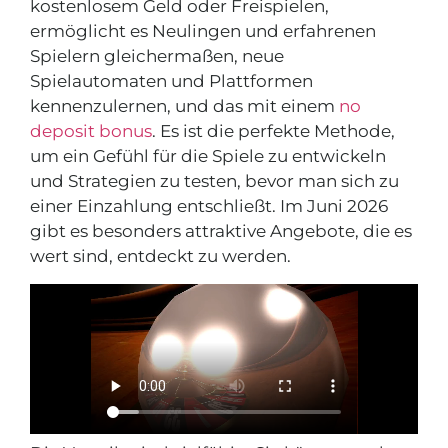
kostenlosem Geld oder Freispielen,
ermöglicht es Neulingen und erfahrenen
Spielern gleichermaßen, neue
Spielautomaten und Plattformen
kennenzulernen, und das mit einem
no
deposit bonus
. Es ist die perfekte Methode,
um ein Gefühl für die Spiele zu entwickeln
und Strategien zu testen, bevor man sich zu
einer Einzahlung entschließt. Im Juni 2026
gibt es besonders attraktive Angebote, die es
wert sind, entdeckt zu werden.