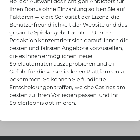
Bei der Auswahl des richtigen Anbieters für
Ihren Bonus ohne Einzahlung sollten Sie auf
Faktoren wie die Seriosität der Lizenz, die
Benutzerfreundlichkeit der Website und das
gesamte Spielangebot achten. Unsere
Redaktion konzentriert sich darauf, Ihnen die
besten und fairsten Angebote vorzustellen,
die es Ihnen ermöglichen, neue
Spielautomaten auszuprobieren und ein
Gefühl für die verschiedenen Plattformen zu
bekommen. So können Sie fundierte
Entscheidungen treffen, welche Casinos am
besten zu Ihren Vorlieben passen, und Ihr
Spielerlebnis optimieren.