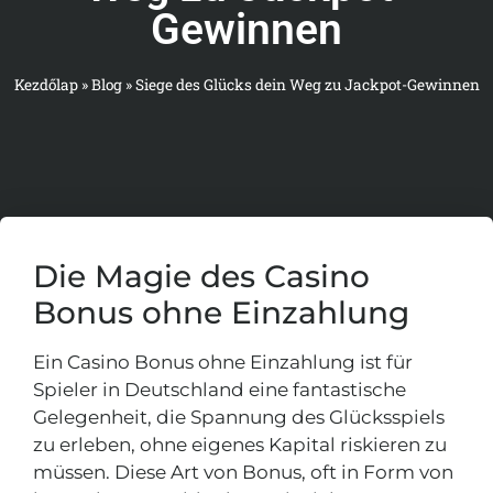
Gewinnen
Kezdőlap
»
Blog
»
Siege des Glücks dein Weg zu Jackpot-Gewinnen
Die Magie des Casino
Bonus ohne Einzahlung
Ein Casino Bonus ohne Einzahlung ist für
Spieler in Deutschland eine fantastische
Gelegenheit, die Spannung des Glücksspiels
zu erleben, ohne eigenes Kapital riskieren zu
müssen. Diese Art von Bonus, oft in Form von