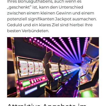
Ihres Bonusguthabens, auch wenn es
„geschenkt” ist, kann den Unterschied
zwischen einem kleinen Gewinn und einem
potenziell signifikanten Jackpot ausmachen.
Geduld und ein klares Ziel sind hierbei Ihre
besten Verbündeten.