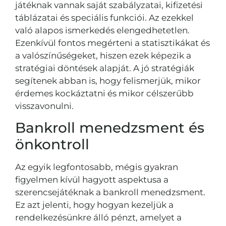
játéknak vannak saját szabályzatai, kifizetési
táblázatai és speciális funkciói. Az ezekkel
való alapos ismerkedés elengedhetetlen.
Ezenkívül fontos megérteni a statisztikákat és
a valószínűségeket, hiszen ezek képezik a
stratégiai döntések alapját. A jó stratégiák
segítenek abban is, hogy felismerjük, mikor
érdemes kockáztatni és mikor célszerűbb
visszavonulni.
Bankroll menedzsment és
önkontroll
Az egyik legfontosabb, mégis gyakran
figyelmen kívül hagyott aspektusa a
szerencsejátéknak a bankroll menedzsment.
Ez azt jelenti, hogy hogyan kezeljük a
rendelkezésünkre álló pénzt, amelyet a