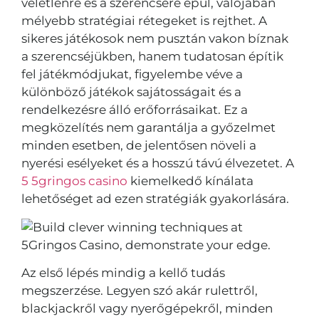
véletlenre és a szerencsére épül, valójában
mélyebb stratégiai rétegeket is rejthet. A
sikeres játékosok nem pusztán vakon bíznak
a szerencséjükben, hanem tudatosan építik
fel játékmódjukat, figyelembe véve a
különböző játékok sajátosságait és a
rendelkezésre álló erőforrásaikat. Ez a
megközelítés nem garantálja a győzelmet
minden esetben, de jelentősen növeli a
nyerési esélyeket és a hosszú távú élvezetet. A
5 5gringos casino
kiemelkedő kínálata
lehetőséget ad ezen stratégiák gyakorlására.
Az első lépés mindig a kellő tudás
megszerzése. Legyen szó akár rulettről,
blackjackről vagy nyerőgépekről, minden