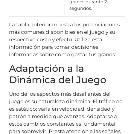
granos durante 2
segundos.
La tabla anterior muestra los potenciadores
más comunes disponibles en el juego y su
respectivo costo y efecto. Utiliza esta
información para tomar decisiones
informadas sobre cómo gastar tus granos.
Adaptación a la
Dinámica del Juego
Uno de los aspectos más desafiantes del
juego es su naturaleza dinámica. El tráfico no
es estático; varía en velocidad, densidad y
patrón a medida que avanzas. Adaptarse a
estos cambios constantes es fundamental
para sobrevivir. Presta atención a las señales