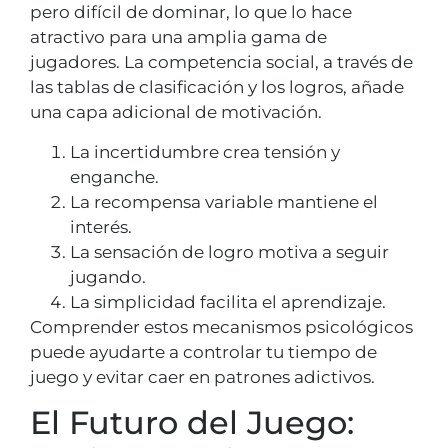
pero difícil de dominar, lo que lo hace
atractivo para una amplia gama de
jugadores. La competencia social, a través de
las tablas de clasificación y los logros, añade
una capa adicional de motivación.
La incertidumbre crea tensión y
enganche.
La recompensa variable mantiene el
interés.
La sensación de logro motiva a seguir
jugando.
La simplicidad facilita el aprendizaje.
Comprender estos mecanismos psicológicos
puede ayudarte a controlar tu tiempo de
juego y evitar caer en patrones adictivos.
El Futuro del Juego: