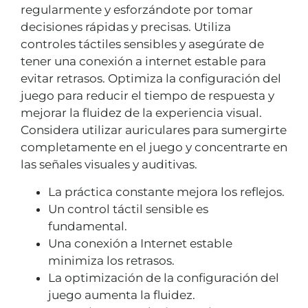
regularmente y esforzándote por tomar
decisiones rápidas y precisas. Utiliza
controles táctiles sensibles y asegúrate de
tener una conexión a internet estable para
evitar retrasos. Optimiza la configuración del
juego para reducir el tiempo de respuesta y
mejorar la fluidez de la experiencia visual.
Considera utilizar auriculares para sumergirte
completamente en el juego y concentrarte en
las señales visuales y auditivas.
La práctica constante mejora los reflejos.
Un control táctil sensible es
fundamental.
Una conexión a Internet estable
minimiza los retrasos.
La optimización de la configuración del
juego aumenta la fluidez.