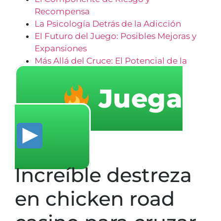
Recompensa
La Psicología Detrás de la Adicción
El Futuro del Juego: Posibles Mejoras y
Expansiones
Más Allá del Cruce: El Potencial de la
Comunidad
Juega
Increíble destreza
en chicken road