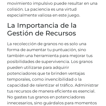
movimiento impulsivo puede resultar en una
colisión. La paciencia es una virtud
especialmente valiosa en este juego.
La Importancia de la
Gestión de Recursos
La recolección de granos no es solo una
forma de aumentar tu puntuación, sino
también una herramienta para mejorar tus
posibilidades de supervivencia. Los granos
pueden utilizarse para adquirir
potenciadores que te brinden ventajas
temporales, como invencibilidad o la
capacidad de ralentizar el tráfico. Administrar
tus recursos de manera eficiente es esencial.
No gastes tus granos en potenciadores
innecesarios, sino guárdalos para momentos