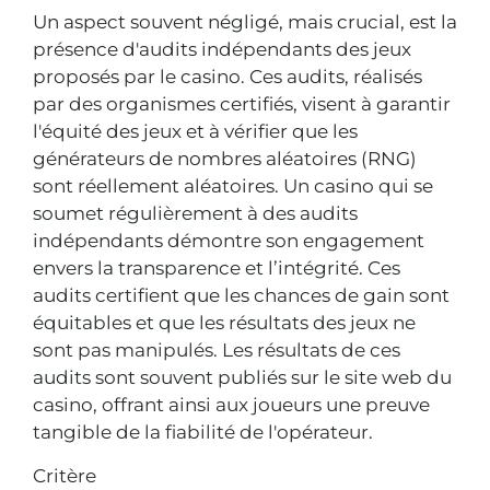
Un aspect souvent négligé, mais crucial, est la
présence d'audits indépendants des jeux
proposés par le casino. Ces audits, réalisés
par des organismes certifiés, visent à garantir
l'équité des jeux et à vérifier que les
générateurs de nombres aléatoires (RNG)
sont réellement aléatoires. Un casino qui se
soumet régulièrement à des audits
indépendants démontre son engagement
envers la transparence et l’intégrité. Ces
audits certifient que les chances de gain sont
équitables et que les résultats des jeux ne
sont pas manipulés. Les résultats de ces
audits sont souvent publiés sur le site web du
casino, offrant ainsi aux joueurs une preuve
tangible de la fiabilité de l'opérateur.
Critère