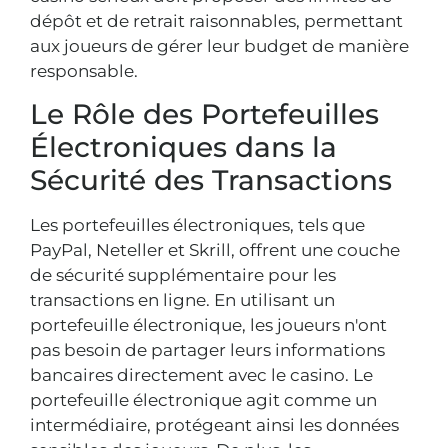
dépôt et de retrait raisonnables, permettant
aux joueurs de gérer leur budget de manière
responsable.
Le Rôle des Portefeuilles
Électroniques dans la
Sécurité des Transactions
Les portefeuilles électroniques, tels que
PayPal, Neteller et Skrill, offrent une couche
de sécurité supplémentaire pour les
transactions en ligne. En utilisant un
portefeuille électronique, les joueurs n'ont
pas besoin de partager leurs informations
bancaires directement avec le casino. Le
portefeuille électronique agit comme un
intermédiaire, protégeant ainsi les données