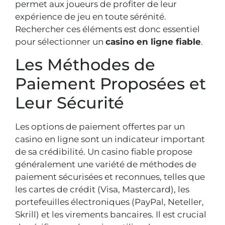
permet aux joueurs de profiter de leur
expérience de jeu en toute sérénité.
Rechercher ces éléments est donc essentiel
pour sélectionner un
casino en ligne fiable
.
Les Méthodes de
Paiement Proposées et
Leur Sécurité
Les options de paiement offertes par un
casino en ligne sont un indicateur important
de sa crédibilité. Un casino fiable propose
généralement une variété de méthodes de
paiement sécurisées et reconnues, telles que
les cartes de crédit (Visa, Mastercard), les
portefeuilles électroniques (PayPal, Neteller,
Skrill) et les virements bancaires. Il est crucial