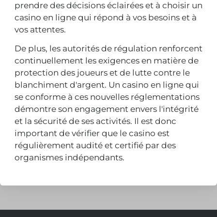
prendre des décisions éclairées et à choisir un
casino en ligne qui répond à vos besoins et à
vos attentes.
De plus, les autorités de régulation renforcent
continuellement les exigences en matière de
protection des joueurs et de lutte contre le
blanchiment d'argent. Un casino en ligne qui
se conforme à ces nouvelles réglementations
démontre son engagement envers l'intégrité
et la sécurité de ses activités. Il est donc
important de vérifier que le casino est
régulièrement audité et certifié par des
organismes indépendants.