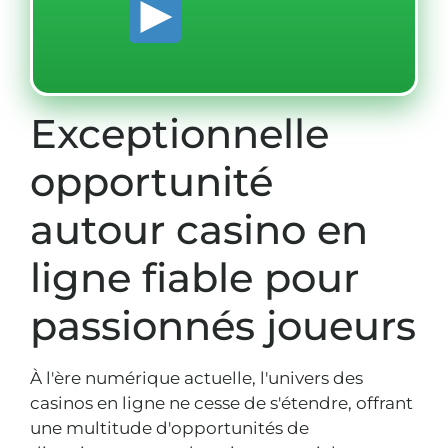
Exceptionnelle
opportunité
autour casino en
ligne fiable pour
passionnés joueurs
À l'ère numérique actuelle, l'univers des
casinos en ligne ne cesse de s'étendre, offrant
une multitude d'opportunités de