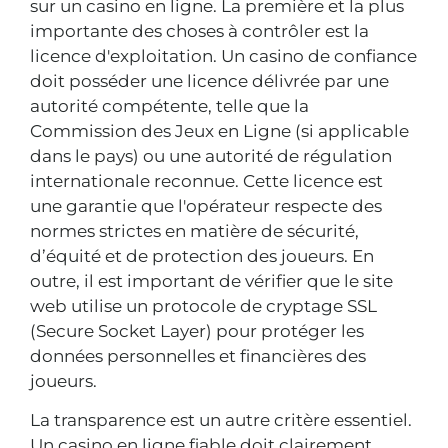
sur un casino en ligne. La première et la plus
importante des choses à contrôler est la
licence d'exploitation. Un casino de confiance
doit posséder une licence délivrée par une
autorité compétente, telle que la
Commission des Jeux en Ligne (si applicable
dans le pays) ou une autorité de régulation
internationale reconnue. Cette licence est
une garantie que l'opérateur respecte des
normes strictes en matière de sécurité,
d’équité et de protection des joueurs. En
outre, il est important de vérifier que le site
web utilise un protocole de cryptage SSL
(Secure Socket Layer) pour protéger les
données personnelles et financières des
joueurs.
La transparence est un autre critère essentiel.
Un casino en ligne fiable doit clairement