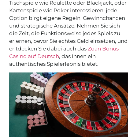
Tischspiele wie Roulette oder Blackjack, oder
Kartenspiele wie Poker interessieren, jede
Option birgt eigene Regeln, Gewinnchancen
und strategische Ansätze. Nehmen Sie sich
die Zeit, die Funktionsweise jedes Spiels zu
erlernen, bevor Sie echtes Geld einsetzen, und
entdecken Sie dabei auch das
Zoan Bonus
Casino auf Deutsch
, das Ihnen ein
authentisches Spielerlebnis bietet.