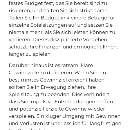
festes Budget fest, das Sie bereit sind zu
riskieren, und halten Sie sich strikt daran.
Teilen Sie Ihr Budget in kleinere Beträge für
einzelne Spielsitzungen auf und setzen Sie
niemals mehr, als Sie sich leisten können zu
verlieren. Dieses disziplinierte Vorgehen
schützt Ihre Finanzen und ermöglicht Ihnen,
länger zu spielen.
Darüber hinaus ist es ratsam, klare
Gewinnziele zu definieren. Wenn Sie ein
bestimmtes Gewinnziel erreicht haben,
sollten Sie in Erwägung ziehen, Ihre
Spielsitzung zu beenden. Dies verhindert,
dass Sie impulsive Entscheidungen treffen
und potenziell erzielte Gewinne wieder
verspielen. Ein kluger Umgang mit Gewinnen
und Verlusten ist unerlässlich für langfristigen