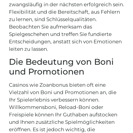
zwangsläufig in der nächsten erfolgreich sein.
Flexibilität und die Bereitschaft, aus Fehlern
zu lernen, sind Schlüsselqualitäten.
Beobachten Sie aufmerksam das
Spielgeschehen und treffen Sie fundierte
Entscheidungen, anstatt sich von Emotionen
leiten zu lassen.
Die Bedeutung von Boni
und Promotionen
Casinos wie Zoanbonus bieten oft eine
Vielzahl von Boni und Promotionen an, die
Ihr Spielerlebnis verbessern können.
Willkommensboni, Reload-Boni oder
Freispiele können Ihr Guthaben aufstocken
und Ihnen zusätzliche Spielmöglichkeiten
eröffnen. Es ist jedoch wichtig, die