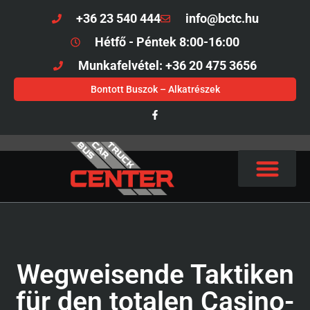
+36 23 540 444
info@bctc.hu
Hétfő - Péntek 8:00-16:00
Munkafelvétel: +36 20 475 3656
Bontott Buszok – Alkatrészek
Wegweisende Taktiken
für den totalen Casino-