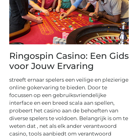
Ringospin Casino: Een Gids
voor Jouw Ervaring
streeft ernaar spelers een veilige en plezierige
online gokervaring te bieden. Door te
focussen op een gebruiksvriendelijke
interface en een breed scala aan spellen,
probeert het casino aan de behoeften van
diverse spelers te voldoen. Belangrijk is om te
weten dat , net als elk ander verantwoord
casino, tools aanbiedt om verantwoord