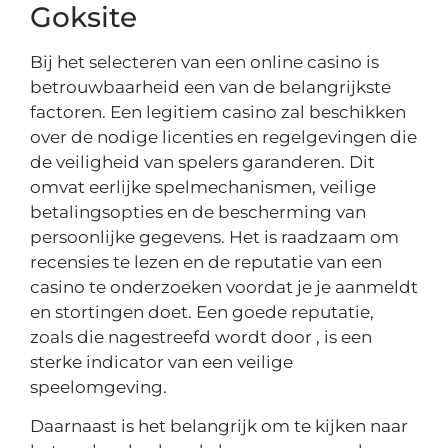
Goksite
Bij het selecteren van een online casino is
betrouwbaarheid een van de belangrijkste
factoren. Een legitiem casino zal beschikken
over de nodige licenties en regelgevingen die
de veiligheid van spelers garanderen. Dit
omvat eerlijke spelmechanismen, veilige
betalingsopties en de bescherming van
persoonlijke gegevens. Het is raadzaam om
recensies te lezen en de reputatie van een
casino te onderzoeken voordat je je aanmeldt
en stortingen doet. Een goede reputatie,
zoals die nagestreefd wordt door , is een
sterke indicator van een veilige
speelomgeving.
Daarnaast is het belangrijk om te kijken naar