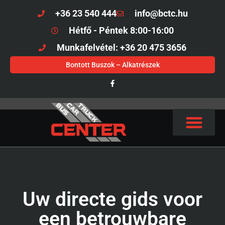
+36 23 540 444
info@bctc.hu
Hétfő - Péntek 8:00-16:00
Munkafelvétel: +36 20 475 3656
Bontott Buszok – Alkatrészek
Uw directe gids voor
een betrouwbare