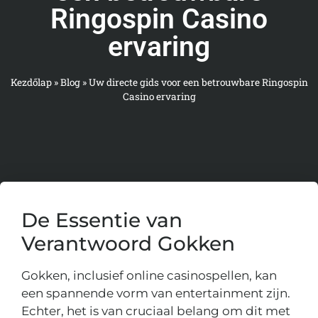
Ringospin Casino
ervaring
Kezdőlap
»
Blog
»
Uw directe gids voor een betrouwbare Ringospin
Casino ervaring
De Essentie van
Verantwoord Gokken
Gokken, inclusief online casinospellen, kan
een spannende vorm van entertainment zijn.
Echter, het is van cruciaal belang om dit met