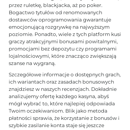
przez ruletkę, blackjacka, aż po poker.
Bogactwo tytułów od renomowanych
dostawców oprogramowania gwarantuje
emocjonującą rozgrywkę na najwyższym
poziomie. Ponadto, wiele z tych platform kusi
graczy atrakcyjnymi bonusami powitalnymi,
promocjami bez depozytu czy programami
lojalnościowymi, które znacząco zwiększają
szanse na wygraną.
Szczegółowe informacje o dostępnych grach,
ich wariantach oraz zasadach bonusowych
znajdziesz w naszych recenzjach. Dokładnie
analizujemy ofertę każdego kasyna, abyś
mógł wybrać to, które najlepiej odpowiada
Twoim oczekiwaniom. Blik jako metoda
płatności sprawia, że korzystanie z bonusów i
szybkie zasilanie konta staje się jeszcze