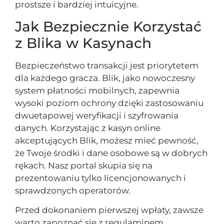
prostsze i bardziej intuicyjne.
Jak Bezpiecznie Korzystać
z Blika w Kasynach
Bezpieczeństwo transakcji jest priorytetem
dla każdego gracza. Blik, jako nowoczesny
system płatności mobilnych, zapewnia
wysoki poziom ochrony dzięki zastosowaniu
dwuetapowej weryfikacji i szyfrowania
danych. Korzystając z kasyn online
akceptujących Blik, możesz mieć pewność,
że Twoje środki i dane osobowe są w dobrych
rękach. Nasz portal skupia się na
prezentowaniu tylko licencjonowanych i
sprawdzonych operatorów.
Przed dokonaniem pierwszej wpłaty, zawsze
warto zapoznać się z regulaminem