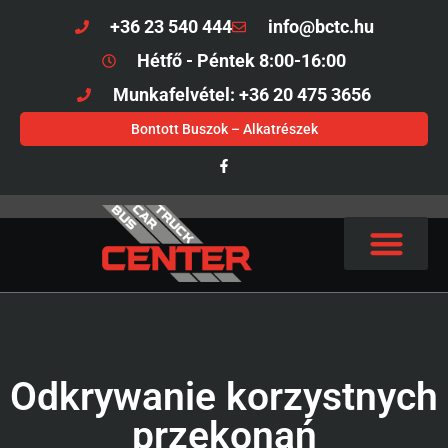
+36 23 540 444
info@bctc.hu
Hétfő - Péntek 8:00-16:00
Munkafelvétel: +36 20 475 3656
Bontott Buszok – Alkatrészek
Odkrywanie korzystnych
przekonań