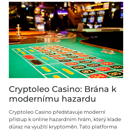
Cryptoleo Casino: Brána k
modernímu hazardu
Cryptoleo Casino představuje moderní
přístup k online hazardním hrám, který klade
důraz na využití kryptoměn. Tato platforma