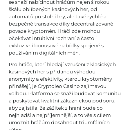
se snaží nabídnout hráčům nejen širokou
škálu oblíbených kasinových her, od
automatů po stolní hry, ale také rychlé a
bezpečné transakce díky decentralizované
povaze kryptoměn. Hráči zde mohou
očekávat intuitivní rozhraní a často i
exkluzivní bonusové nabídky spojené s
používáním digitálních měn.
Pro hráče, kteří hledají vzrušení z klasických
kasinových her s přidanou výhodou
anonymity a efektivity, kterou kryptoměny
přinášejí, je Cryptoleo Casino zajímavou
volbou. Platforma se snaží budovat komunitu
a poskytovat kvalitní zákaznickou podporu,
aby zajistila, že zážitek z hraní bude co
nejhladší a nejpříjemnější, a to vše s cílem
umožnit hráčům dosáhnout triumfálních
výher.