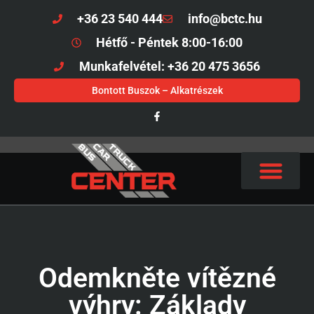
+36 23 540 444
info@bctc.hu
Hétfő - Péntek 8:00-16:00
Munkafelvétel: +36 20 475 3656
Bontott Buszok – Alkatrészek
Odemkněte vítězné
výhry: Základy