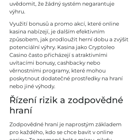
uvědomit, že žádný systém negarantuje
výhru.
Využití bonusů a promo akcí, které online
kasina nabízejí, je dalším efektivním
způsobem, jak prodloužit herní dobu a zvýšit
potenciální výhry. Kasina jako Cryptoleo
Casino často přicházejí s atraktivními
uvítacími bonusy, cashbacky nebo
věrnostními programy, které mohou
poskytnout dodatečné prostředky na hraní
nebo jiné výhody.
Řízení rizik a zodpovědné
hraní
Zodpovědné hraní je naprostým základem
pro každého, kdo se chce bavit v online
casinu. To znamená hrát s mírou, nikdy