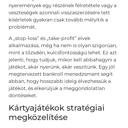
nyeremények egy részének félretétele vagy a
veszteségek azonnali visszaszerzésére tett
kísérletek gyakran csak tovább mélyítik a
problémát.
A „stop-loss” és „take-profit” elvek
alkalmazása, még ha nem is olyan szigorúan,
mint a tőzsdén, kulcsfontosságú lehet. Ez azt
jelenti, hogy tudjuk, mikor kell abbahagyni a
játékot, akár nyerünk, akár veszítünk. Egy jól
megtervezett bankroll menedzsment segít
abban, hogy hosszabb ideig élvezhessük a
játékot, és elkerüljük a meggondolatlan
döntéseket.
Kártyajátékok stratégiai
megközelítése