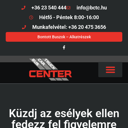
+36 23 540 444
info@bctc.hu
Hétfő - Péntek 8:00-16:00
Munkafelvétel: +36 20 475 3656
Bontott Buszok – Alkatrészek
Küzdj az esélyek ellen
fedezz fel figyelemre