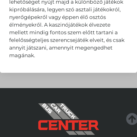
lehetőséget nyújt majd a különböző játékok
kipróbálására, legyen szó asztali játékokról,
nyerőgépekről vagy éppen élő osztós
élményekről. A kaszinójátékok élvezete
mellett mindig fontos szem előtt tartani a
felelősségteljes szerencsejáték elveit, és csak
annyit játszani, amennyit megengedhet
magának.