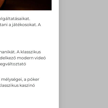
olgáltatásaikat.
ni a játékosokat. A
anikát. A klasszikus
endelkező modern videó
megváltoztató
i mélységei, a póker
klasszikus kaszinó