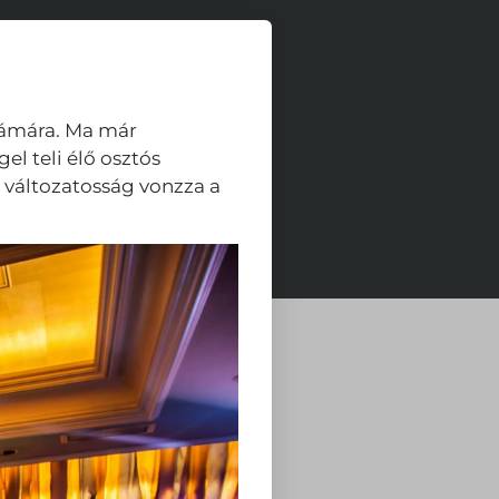
zámára. Ma már
l teli élő osztós
 változatosság vonzza a