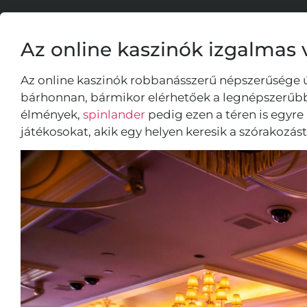
Az online kaszinók izgalmas 
Az online kaszinók robbanásszerű népszerűsége ú
bárhonnan, bármikor elérhetőek a legnépszerűbb a
élmények,
spinlander
pedig ezen a téren is egyr
játékosokat, akik egy helyen keresik a szórakozás