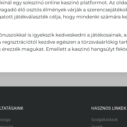
kínál egy sokszínű online kaszinó platformot. Az old
ragadó élő osztós élmények várják a szerencsejátékok
gatott játékválaszték célja, hogy mindenki számára k
ónuszokkal is igyekszik kedveskedni a játékosainak,
. A regisztrációtól kezdve egészen a törzsvásárlókig 
 érezzék magukat. Emellett a kaszinó hangsúlyt fekte
LTATÁSAINK
HASZNOS LINKEK
vizsga
Szolgáltatások
amosság
Áraink