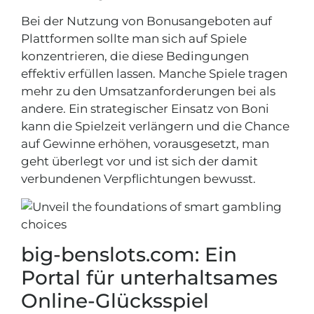
Bei der Nutzung von Bonusangeboten auf
Plattformen sollte man sich auf Spiele
konzentrieren, die diese Bedingungen
effektiv erfüllen lassen. Manche Spiele tragen
mehr zu den Umsatzanforderungen bei als
andere. Ein strategischer Einsatz von Boni
kann die Spielzeit verlängern und die Chance
auf Gewinne erhöhen, vorausgesetzt, man
geht überlegt vor und ist sich der damit
verbundenen Verpflichtungen bewusst.
big-benslots.com: Ein
Portal für unterhaltsames
Online-Glücksspiel