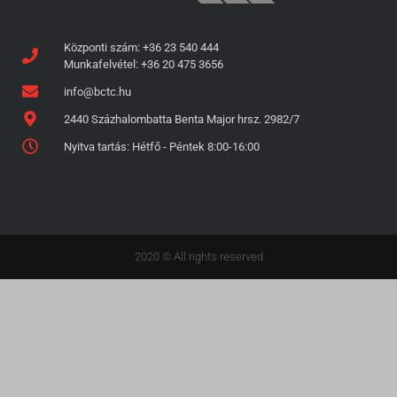
Központi szám: +36 23 540 444
Munkafelvétel: +36 20 475 3656
info@bctc.hu
2440 Százhalombatta Benta Major hrsz. 2982/7
Nyitva tartás: Hétfő - Péntek 8:00-16:00
2020 © All rights reserved