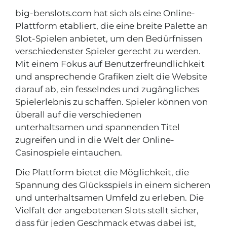
big-benslots.com hat sich als eine Online-
Plattform etabliert, die eine breite Palette an
Slot-Spielen anbietet, um den Bedürfnissen
verschiedenster Spieler gerecht zu werden.
Mit einem Fokus auf Benutzerfreundlichkeit
und ansprechende Grafiken zielt die Website
darauf ab, ein fesselndes und zugängliches
Spielerlebnis zu schaffen. Spieler können von
überall auf die verschiedenen
unterhaltsamen und spannenden Titel
zugreifen und in die Welt der Online-
Casinospiele eintauchen.
Die Plattform bietet die Möglichkeit, die
Spannung des Glücksspiels in einem sicheren
und unterhaltsamen Umfeld zu erleben. Die
Vielfalt der angebotenen Slots stellt sicher,
dass für jeden Geschmack etwas dabei ist,