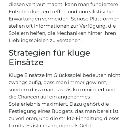
diesen vertraut macht, kann man fundiertere
Entscheidungen treffen und unrealistische
Erwartungen vermeiden. Seriöse Plattformen
stellen oft Informationen zur Verfügung, die
Spielern helfen, die Mechaniken hinter ihren
Lieblingsspielen zu verstehen.
Strategien für kluge
Einsätze
Kluge Einsätze im Glücksspiel bedeuten nicht
zwangsläufig, dass man immer gewinnt,
sondern dass man das Risiko minimiert und
die Chancen auf ein angenehmes
Spielerlebnis maximiert. Dazu gehört die
Festlegung eines Budgets, das man bereit ist
zu verlieren, und die strikte Einhaltung dieses
Limits. Es ist ratsam, niemals Geld