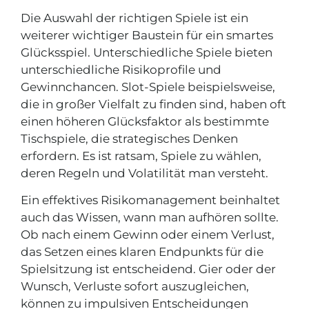
Die Auswahl der richtigen Spiele ist ein
weiterer wichtiger Baustein für ein smartes
Glücksspiel. Unterschiedliche Spiele bieten
unterschiedliche Risikoprofile und
Gewinnchancen. Slot-Spiele beispielsweise,
die in großer Vielfalt zu finden sind, haben oft
einen höheren Glücksfaktor als bestimmte
Tischspiele, die strategisches Denken
erfordern. Es ist ratsam, Spiele zu wählen,
deren Regeln und Volatilität man versteht.
Ein effektives Risikomanagement beinhaltet
auch das Wissen, wann man aufhören sollte.
Ob nach einem Gewinn oder einem Verlust,
das Setzen eines klaren Endpunkts für die
Spielsitzung ist entscheidend. Gier oder der
Wunsch, Verluste sofort auszugleichen,
können zu impulsiven Entscheidungen