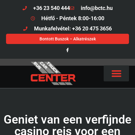
+36 23 540 444
info@bctc.hu
Hétfő - Péntek 8:00-16:00
Munkafelvétel: +36 20 475 3656
Bontott Buszok – Alkatrészek
Geniet van een verfijnde
casino reis voor een