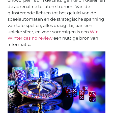
ontworpen is om de zintuigen te prikkelen en
de adrenaline te laten stromen. Van de
glinsterende lichten tot het geluid van de
speelautomaten en de strategische spanning
van tafelspellen, alles draagt bij aan een
unieke sfeer, en voor sommigen is een
Win
Winter casino review
een nuttige bron van
informatie.