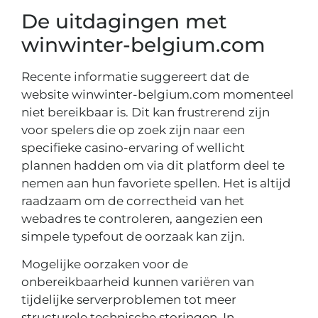
De uitdagingen met
winwinter-belgium.com
Recente informatie suggereert dat de
website winwinter-belgium.com momenteel
niet bereikbaar is. Dit kan frustrerend zijn
voor spelers die op zoek zijn naar een
specifieke casino-ervaring of wellicht
plannen hadden om via dit platform deel te
nemen aan hun favoriete spellen. Het is altijd
raadzaam om de correctheid van het
webadres te controleren, aangezien een
simpele typefout de oorzaak kan zijn.
Mogelijke oorzaken voor de
onbereikbaarheid kunnen variëren van
tijdelijke serverproblemen tot meer
structurele technische storingen. In