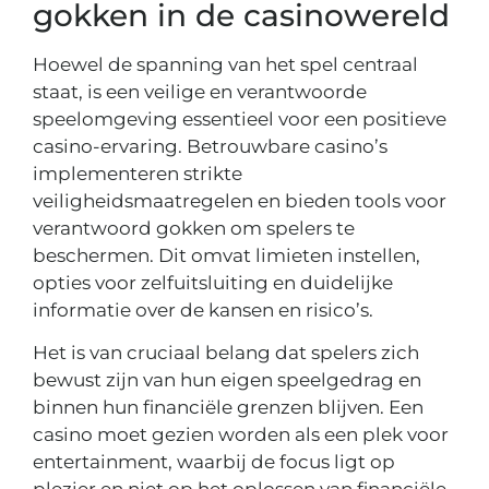
gokken in de casinowereld
Hoewel de spanning van het spel centraal
staat, is een veilige en verantwoorde
speelomgeving essentieel voor een positieve
casino-ervaring. Betrouwbare casino’s
implementeren strikte
veiligheidsmaatregelen en bieden tools voor
verantwoord gokken om spelers te
beschermen. Dit omvat limieten instellen,
opties voor zelfuitsluiting en duidelijke
informatie over de kansen en risico’s.
Het is van cruciaal belang dat spelers zich
bewust zijn van hun eigen speelgedrag en
binnen hun financiële grenzen blijven. Een
casino moet gezien worden als een plek voor
entertainment, waarbij de focus ligt op