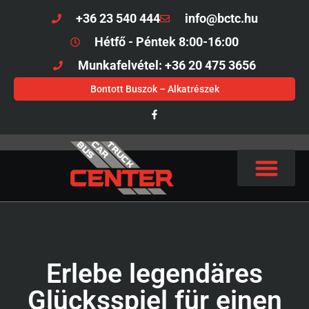
+36 23 540 444
info@bctc.hu
Hétfő - Péntek 8:00-16:00
Munkafelvétel: +36 20 475 3656
Bontott Buszok – Alkatrészek
Erlebe legendäres
Glücksspiel für einen