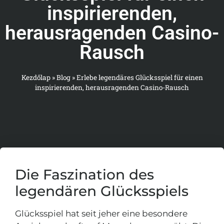
inspirierenden,
herausragenden Casino-
Rausch
Kezdőlap
»
Blog
»
Erlebe legendäres Glücksspiel für einen
inspirierenden, herausragenden Casino-Rausch
Die Faszination des
legendären Glücksspiels
Glücksspiel hat seit jeher eine besondere