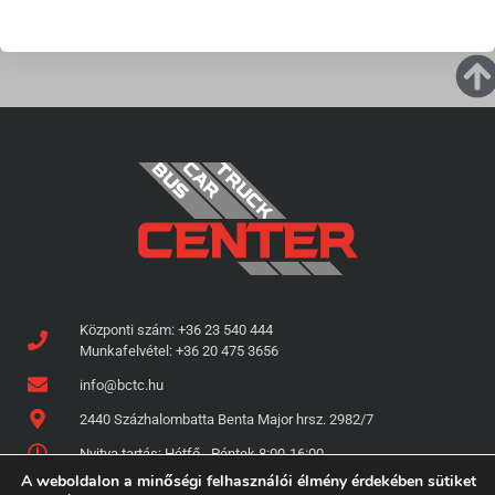
Központi szám: +36 23 540 444
Munkafelvétel: +36 20 475 3656
info@bctc.hu
2440 Százhalombatta Benta Major hrsz. 2982/7
Nyitva tartás: Hétfő - Péntek 8:00-16:00
A weboldalon a minőségi felhasználói élmény érdekében sütiket