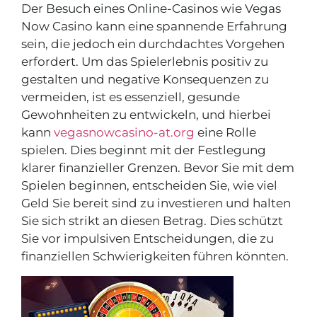
Der Besuch eines Online-Casinos wie Vegas
Now Casino kann eine spannende Erfahrung
sein, die jedoch ein durchdachtes Vorgehen
erfordert. Um das Spielerlebnis positiv zu
gestalten und negative Konsequenzen zu
vermeiden, ist es essenziell, gesunde
Gewohnheiten zu entwickeln, und hierbei
kann
vegasnowcasino-at.org
eine Rolle
spielen. Dies beginnt mit der Festlegung
klarer finanzieller Grenzen. Bevor Sie mit dem
Spielen beginnen, entscheiden Sie, wie viel
Geld Sie bereit sind zu investieren und halten
Sie sich strikt an diesen Betrag. Dies schützt
Sie vor impulsiven Entscheidungen, die zu
finanziellen Schwierigkeiten führen könnten.