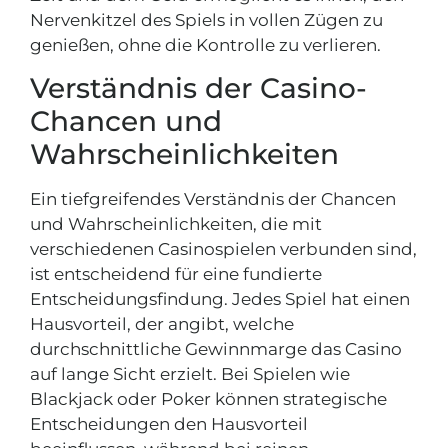
Nervenkitzel des Spiels in vollen Zügen zu
genießen, ohne die Kontrolle zu verlieren.
Verständnis der Casino-
Chancen und
Wahrscheinlichkeiten
Ein tiefgreifendes Verständnis der Chancen
und Wahrscheinlichkeiten, die mit
verschiedenen Casinospielen verbunden sind,
ist entscheidend für eine fundierte
Entscheidungsfindung. Jedes Spiel hat einen
Hausvorteil, der angibt, welche
durchschnittliche Gewinnmarge das Casino
auf lange Sicht erzielt. Bei Spielen wie
Blackjack oder Poker können strategische
Entscheidungen den Hausvorteil