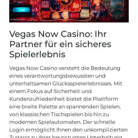
Vegas Now Casino: Ihr
Partner für ein sicheres
Spielerlebnis
Vegas Now Casino versteht die Bedeutung
eines verantwortungsbewussten und
unterhaltsamen Glücksspielerlebnisses. Mit
einem Fokus auf Sicherheit und
Kundenzufriedenheit bietet die Plattform
eine breite Palette an spannenden Spielen,
von klassischen Tischspielen bis hin zu
modernen Spielautomaten. Der schnelle
Login ermöglicht Ihnen den unkomplizierten
Zugang zu Ihrer bevorzugten Unterhaltung,