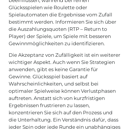
beeinflussen, während bei reinen
Glücksspielen wie Roulette oder
Spielautomaten die Ergebnisse vom Zufall
bestimmt werden. Informieren Sie sich über
die Auszahlungsquoten (RTP – Return to
Player) der Spiele, um Spiele mit besseren
Gewinnmöglichkeiten zu identifizieren.
Die Akzeptanz von Zufälligkeit ist ein weiterer
wichtiger Aspekt. Auch wenn Sie Strategien
anwenden, gibt es keine Garantie für
Gewinne. Glücksspiel basiert auf
Wahrscheinlichkeiten, und selbst bei
optimaler Spielweise können Verlustphasen
auftreten. Anstatt sich von kurzfristigen
Ergebnissen frustrieren zu lassen,
konzentrieren Sie sich auf den Prozess und
die Unterhaltung. Ein Verständnis dafür, dass
jeder Spin oder jede Runde ein unabhängiges