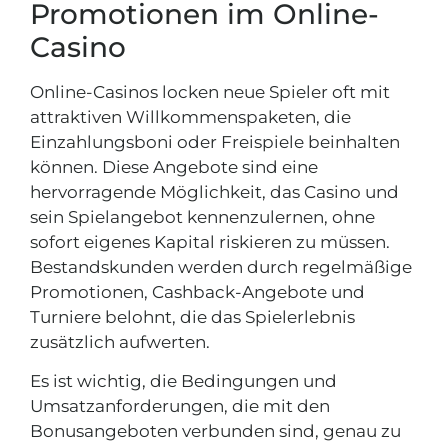
Promotionen im Online-
Casino
Online-Casinos locken neue Spieler oft mit
attraktiven Willkommenspaketen, die
Einzahlungsboni oder Freispiele beinhalten
können. Diese Angebote sind eine
hervorragende Möglichkeit, das Casino und
sein Spielangebot kennenzulernen, ohne
sofort eigenes Kapital riskieren zu müssen.
Bestandskunden werden durch regelmäßige
Promotionen, Cashback-Angebote und
Turniere belohnt, die das Spielerlebnis
zusätzlich aufwerten.
Es ist wichtig, die Bedingungen und
Umsatzanforderungen, die mit den
Bonusangeboten verbunden sind, genau zu