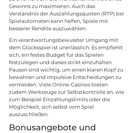
Gewinns zu maximieren. Auch das
Verständnis der Auszahlungsquoten (RTP) bei
Spielautomaten kann helfen, Spiele mit
besserer Rendite auszuwählen.
Ein verantwortungsbewusster Umgang mit
dem Glücksspiel ist unerlässlich. Es empfiehlt
sich, ein festes Budget für das Spielen
festzulegen und dieses strikt einzuhalten.
Pausen sind wichtig, um einen klaren Kopf zu
bewahren und impulsive Entscheidungen zu
vermeiden. Viele Online-Casinos bieten
zudem Werkzeuge zur Selbstkontrolle an, wie
zum Beispiel Einzahlungslimits oder die
Möglichkeit, sich selbst vom Spiel
auszuschließen.
Bonusangebote und