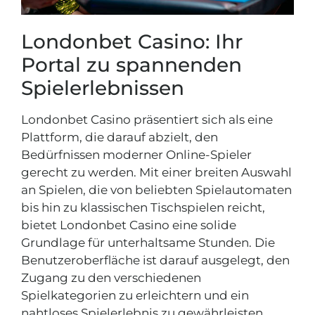
Londonbet Casino: Ihr
Portal zu spannenden
Spielerlebnissen
Londonbet Casino präsentiert sich als eine
Plattform, die darauf abzielt, den
Bedürfnissen moderner Online-Spieler
gerecht zu werden. Mit einer breiten Auswahl
an Spielen, die von beliebten Spielautomaten
bis hin zu klassischen Tischspielen reicht,
bietet Londonbet Casino eine solide
Grundlage für unterhaltsame Stunden. Die
Benutzeroberfläche ist darauf ausgelegt, den
Zugang zu den verschiedenen
Spielkategorien zu erleichtern und ein
nahtloses Spielerlebnis zu gewährleisten.