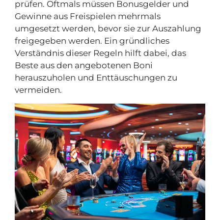
prüfen. Oftmals müssen Bonusgelder und
Gewinne aus Freispielen mehrmals
umgesetzt werden, bevor sie zur Auszahlung
freigegeben werden. Ein gründliches
Verständnis dieser Regeln hilft dabei, das
Beste aus den angebotenen Boni
herauszuholen und Enttäuschungen zu
vermeiden.