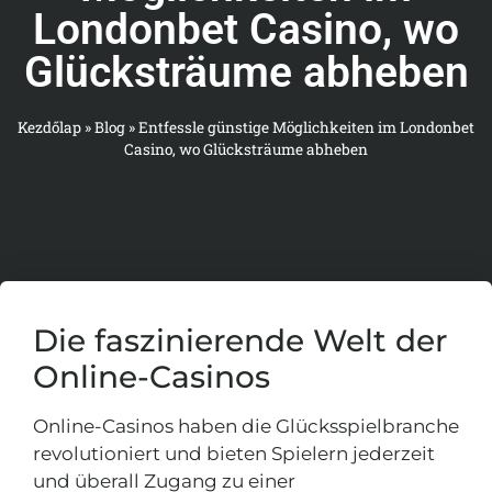
Londonbet Casino, wo
Glücksträume abheben
Kezdőlap
»
Blog
»
Entfessle günstige Möglichkeiten im Londonbet
Casino, wo Glücksträume abheben
Die faszinierende Welt der
Online-Casinos
Online-Casinos haben die Glücksspielbranche
revolutioniert und bieten Spielern jederzeit
und überall Zugang zu einer