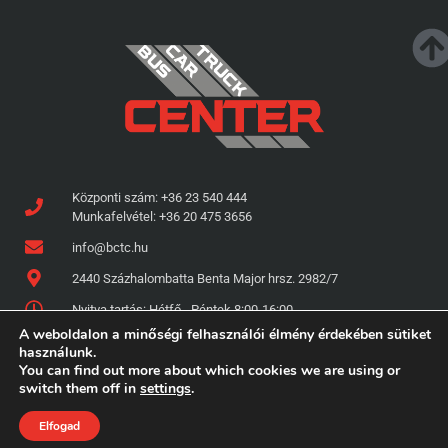
Központi szám: +36 23 540 444
Munkafelvétel: +36 20 475 3656
info@bctc.hu
2440 Százhalombatta Benta Major hrsz. 2982/7
Nyitva tartás: Hétfő - Péntek 8:00-16:00
A weboldalon a minőségi felhasználói élmény érdekében sütiket
használunk.
You can find out more about which cookies we are using or
switch them off in
settings
.
Elfogad
2020 © All rights reserved