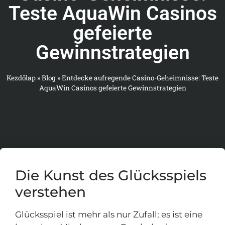
Teste AquaWin Casinos
gefeierte
Gewinnstrategien
Kezdőlap
»
Blog
»
Entdecke aufregende Casino-Geheimnisse: Teste
AquaWin Casinos gefeierte Gewinnstrategien
Die Kunst des Glücksspiels
verstehen
Glücksspiel ist mehr als nur Zufall; es ist eine