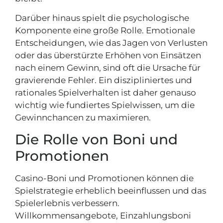
Darüber hinaus spielt die psychologische
Komponente eine große Rolle. Emotionale
Entscheidungen, wie das Jagen von Verlusten
oder das überstürzte Erhöhen von Einsätzen
nach einem Gewinn, sind oft die Ursache für
gravierende Fehler. Ein diszipliniertes und
rationales Spielverhalten ist daher genauso
wichtig wie fundiertes Spielwissen, um die
Gewinnchancen zu maximieren.
Die Rolle von Boni und
Promotionen
Casino-Boni und Promotionen können die
Spielstrategie erheblich beeinflussen und das
Spielerlebnis verbessern.
Willkommensangebote, Einzahlungsboni