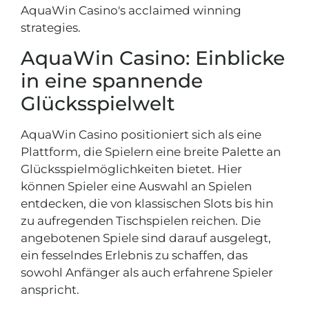
AquaWin Casino: Einblicke
in eine spannende
Glücksspielwelt
AquaWin Casino positioniert sich als eine
Plattform, die Spielern eine breite Palette an
Glücksspielmöglichkeiten bietet. Hier
können Spieler eine Auswahl an Spielen
entdecken, die von klassischen Slots bis hin
zu aufregenden Tischspielen reichen. Die
angebotenen Spiele sind darauf ausgelegt,
ein fesselndes Erlebnis zu schaffen, das
sowohl Anfänger als auch erfahrene Spieler
anspricht.