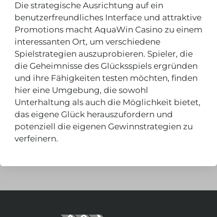
Die strategische Ausrichtung auf ein
benutzerfreundliches Interface und attraktive
Promotions macht AquaWin Casino zu einem
interessanten Ort, um verschiedene
Spielstrategien auszuprobieren. Spieler, die
die Geheimnisse des Glücksspiels ergründen
und ihre Fähigkeiten testen möchten, finden
hier eine Umgebung, die sowohl
Unterhaltung als auch die Möglichkeit bietet,
das eigene Glück herauszufordern und
potenziell die eigenen Gewinnstrategien zu
verfeinern.