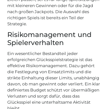
mit kleineren Gewinnen oder für die Jagd
nach großen Jackpots. Die Auswahl des
richtigen Spiels ist bereits ein Teil der
Strategie.
Risikomanagement und
Spielerverhalten
Ein wesentlicher Bestandteil jeder
erfolgreichen Glücksspielstrategie ist das
effektive Risikomanagement. Dazu gehört
die Festlegung von Einsatzlimits und die
strikte Einhaltung dieser Limits, unabhängig
davon, ob man gewinnt oder verliert. Ein klar
definiertes Budget schützt vor übermäßigen
Verlusten und sorgt dafür, dass das
Glücksspiel eine unterhaltsame Aktivität
bleibt.