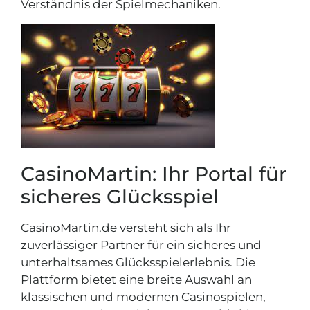
Verständnis der Spielmechaniken.
CasinoMartin: Ihr Portal für
sicheres Glücksspiel
CasinoMartin.de versteht sich als Ihr
zuverlässiger Partner für ein sicheres und
unterhaltsames Glücksspielerlebnis. Die
Plattform bietet eine breite Auswahl an
klassischen und modernen Casinospielen,