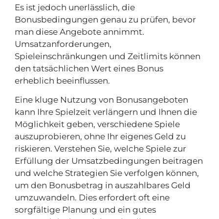
Es ist jedoch unerlässlich, die
Bonusbedingungen genau zu prüfen, bevor
man diese Angebote annimmt.
Umsatzanforderungen,
Spieleinschränkungen und Zeitlimits können
den tatsächlichen Wert eines Bonus
erheblich beeinflussen.
Eine kluge Nutzung von Bonusangeboten
kann Ihre Spielzeit verlängern und Ihnen die
Möglichkeit geben, verschiedene Spiele
auszuprobieren, ohne Ihr eigenes Geld zu
riskieren. Verstehen Sie, welche Spiele zur
Erfüllung der Umsatzbedingungen beitragen
und welche Strategien Sie verfolgen können,
um den Bonusbetrag in auszahlbares Geld
umzuwandeln. Dies erfordert oft eine
sorgfältige Planung und ein gutes