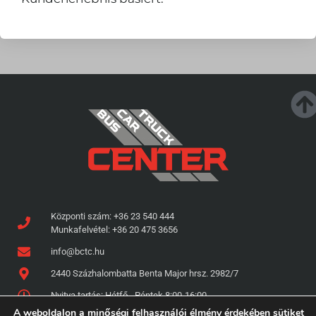
Központi szám: +36 23 540 444
Munkafelvétel: +36 20 475 3656
info@bctc.hu
2440 Százhalombatta Benta Major hrsz. 2982/7
Nyitva tartás: Hétfő - Péntek 8:00-16:00
A weboldalon a minőségi felhasználói élmény érdekében sütiket