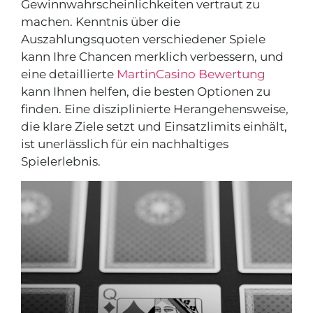
Gewinnwahrscheinlichkeiten vertraut zu
machen. Kenntnis über die
Auszahlungsquoten verschiedener Spiele
kann Ihre Chancen merklich verbessern, und
eine detaillierte
MartinCasino Bewertung
kann Ihnen helfen, die besten Optionen zu
finden. Eine disziplinierte Herangehensweise,
die klare Ziele setzt und Einsatzlimits einhält,
ist unerlässlich für ein nachhaltiges
Spielerlebnis.