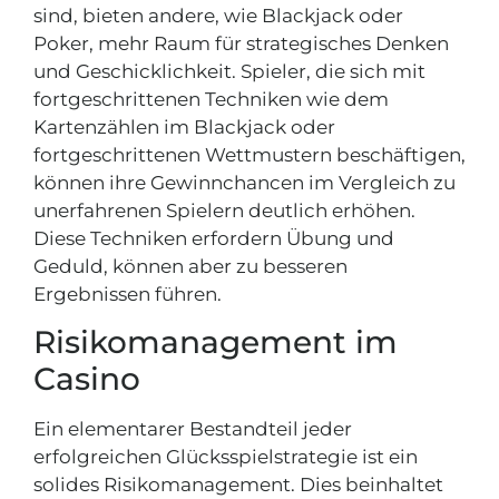
sind, bieten andere, wie Blackjack oder
Poker, mehr Raum für strategisches Denken
und Geschicklichkeit. Spieler, die sich mit
fortgeschrittenen Techniken wie dem
Kartenzählen im Blackjack oder
fortgeschrittenen Wettmustern beschäftigen,
können ihre Gewinnchancen im Vergleich zu
unerfahrenen Spielern deutlich erhöhen.
Diese Techniken erfordern Übung und
Geduld, können aber zu besseren
Ergebnissen führen.
Risikomanagement im
Casino
Ein elementarer Bestandteil jeder
erfolgreichen Glücksspielstrategie ist ein
solides Risikomanagement. Dies beinhaltet