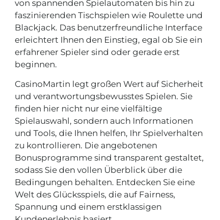
von spannenden Spielautomaten bis hin zu
faszinierenden Tischspielen wie Roulette und
Blackjack. Das benutzerfreundliche Interface
erleichtert Ihnen den Einstieg, egal ob Sie ein
erfahrener Spieler sind oder gerade erst
beginnen.
CasinoMartin legt großen Wert auf Sicherheit
und verantwortungsbewusstes Spielen. Sie
finden hier nicht nur eine vielfältige
Spielauswahl, sondern auch Informationen
und Tools, die Ihnen helfen, Ihr Spielverhalten
zu kontrollieren. Die angebotenen
Bonusprogramme sind transparent gestaltet,
sodass Sie den vollen Überblick über die
Bedingungen behalten. Entdecken Sie eine
Welt des Glücksspiels, die auf Fairness,
Spannung und einem erstklassigen
Kundenerlebnis basiert.