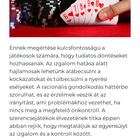
Ennek megértése kulcsfontosságú a
játékosok számára, hogy tudatos döntéseket
hozhassanak. Az izgalom hatása alatt
hajlamosak lehetünk alábecsülni a
kockázatokat és túlbecsülni a nyerési
esélyeket. A racionális gondolkodás háttérbe
szorulhat, és az érzelmek veszik át az
irányítást, ami problémákhoz vezethet, ha
nincs meg a megfelelő önkontroll. A
szerencsejátékok élvezetének titka éppen
abban rejlik, hogy megtaláljuk az egyensúlyt
az izgalom és a kontroll között.