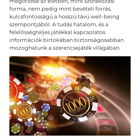
megőrzése az életben, mint szórakozási
forma, nem pedig mint bevételi forrás,
kulcsfontosságú a hosszú távú well-being
szempontjából. A tudás hatalom, és a
felelősségteljes játékkal kapcsolatos
információk birtokában biztonságosabban
mozoghatunk a szerencsejáték világában.