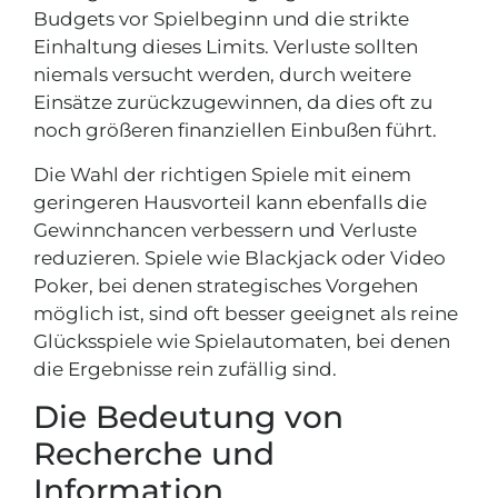
Budgets vor Spielbeginn und die strikte
Einhaltung dieses Limits. Verluste sollten
niemals versucht werden, durch weitere
Einsätze zurückzugewinnen, da dies oft zu
noch größeren finanziellen Einbußen führt.
Die Wahl der richtigen Spiele mit einem
geringeren Hausvorteil kann ebenfalls die
Gewinnchancen verbessern und Verluste
reduzieren. Spiele wie Blackjack oder Video
Poker, bei denen strategisches Vorgehen
möglich ist, sind oft besser geeignet als reine
Glücksspiele wie Spielautomaten, bei denen
die Ergebnisse rein zufällig sind.
Die Bedeutung von
Recherche und
Information