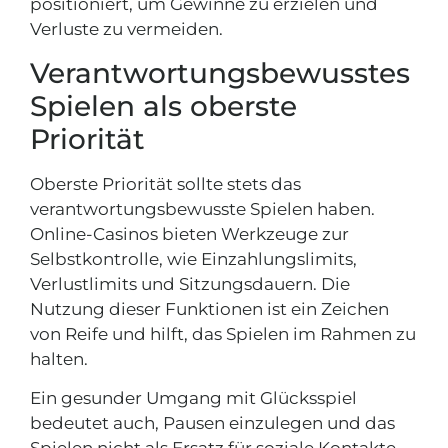
positioniert, um Gewinne zu erzielen und
Verluste zu vermeiden.
Verantwortungsbewusstes
Spielen als oberste
Priorität
Oberste Priorität sollte stets das
verantwortungsbewusste Spielen haben.
Online-Casinos bieten Werkzeuge zur
Selbstkontrolle, wie Einzahlungslimits,
Verlustlimits und Sitzungsdauern. Die
Nutzung dieser Funktionen ist ein Zeichen
von Reife und hilft, das Spielen im Rahmen zu
halten.
Ein gesunder Umgang mit Glücksspiel
bedeutet auch, Pausen einzulegen und das