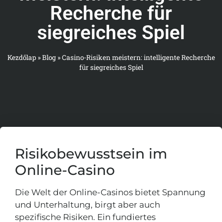
Recherche für
siegreiches Spiel
Kezdőlap
»
Blog
»
Casino-Risiken meistern: intelligente Recherche
für siegreiches Spiel
Risikobewusstsein im
Online-Casino
Die Welt der Online-Casinos bietet Spannung
und Unterhaltung, birgt aber auch
spezifische Risiken. Ein fundiertes