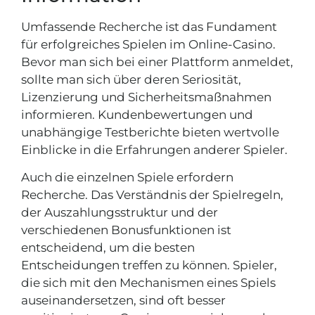
Umfassende Recherche ist das Fundament
für erfolgreiches Spielen im Online-Casino.
Bevor man sich bei einer Plattform anmeldet,
sollte man sich über deren Seriosität,
Lizenzierung und Sicherheitsmaßnahmen
informieren. Kundenbewertungen und
unabhängige Testberichte bieten wertvolle
Einblicke in die Erfahrungen anderer Spieler.
Auch die einzelnen Spiele erfordern
Recherche. Das Verständnis der Spielregeln,
der Auszahlungsstruktur und der
verschiedenen Bonusfunktionen ist
entscheidend, um die besten
Entscheidungen treffen zu können. Spieler,
die sich mit den Mechanismen eines Spiels
auseinandersetzen, sind oft besser