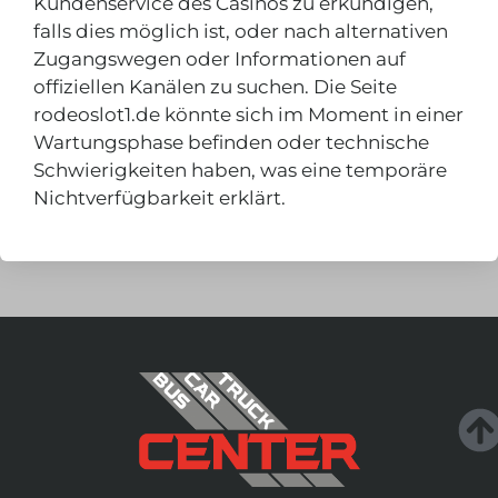
Kundenservice des Casinos zu erkundigen,
falls dies möglich ist, oder nach alternativen
Zugangswegen oder Informationen auf
offiziellen Kanälen zu suchen. Die Seite
rodeoslot1.de könnte sich im Moment in einer
Wartungsphase befinden oder technische
Schwierigkeiten haben, was eine temporäre
Nichtverfügbarkeit erklärt.