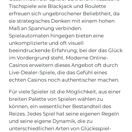
Tischspiele wie Blackjack und Roulette
erfreuen sich ungebrochener Beliebtheit, da
sie strategisches Denken mit einem hohen
Maß an Spannung verbinden.
Spielautomaten hingegen bieten eine
unkomplizierte und oft visuell
beeindruckende Erfahrung, bei der das Glück
im Vordergrund steht. Moderne Online-
Casinos erweitern dieses Angebot oft durch
Live-Dealer-Spiele, die das Gefühl eines
echten Casinos noch authentischer machen.
Für viele Spieler ist die Möglichkeit, aus einer
breiten Palette von Spielen wählen zu
können, ein wesentlicher Bestandteil des
Reizes. Jedes Spiel hat seine eigenen Regeln
und seine eigene Dynamik, die zu
unterschiedlichen Arten von Glücksspiel-