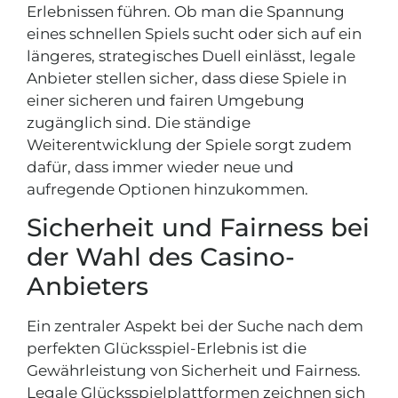
Erlebnissen führen. Ob man die Spannung
eines schnellen Spiels sucht oder sich auf ein
längeres, strategisches Duell einlässt, legale
Anbieter stellen sicher, dass diese Spiele in
einer sicheren und fairen Umgebung
zugänglich sind. Die ständige
Weiterentwicklung der Spiele sorgt zudem
dafür, dass immer wieder neue und
aufregende Optionen hinzukommen.
Sicherheit und Fairness bei
der Wahl des Casino-
Anbieters
Ein zentraler Aspekt bei der Suche nach dem
perfekten Glücksspiel-Erlebnis ist die
Gewährleistung von Sicherheit und Fairness.
Legale Glücksspielplattformen zeichnen sich