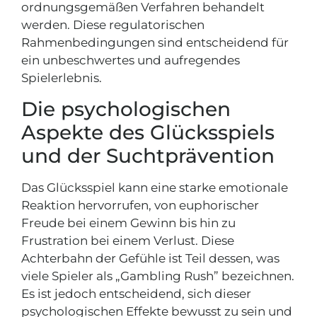
ordnungsgemäßen Verfahren behandelt
werden. Diese regulatorischen
Rahmenbedingungen sind entscheidend für
ein unbeschwertes und aufregendes
Spielerlebnis.
Die psychologischen
Aspekte des Glücksspiels
und der Suchtprävention
Das Glücksspiel kann eine starke emotionale
Reaktion hervorrufen, von euphorischer
Freude bei einem Gewinn bis hin zu
Frustration bei einem Verlust. Diese
Achterbahn der Gefühle ist Teil dessen, was
viele Spieler als „Gambling Rush” bezeichnen.
Es ist jedoch entscheidend, sich dieser
psychologischen Effekte bewusst zu sein und