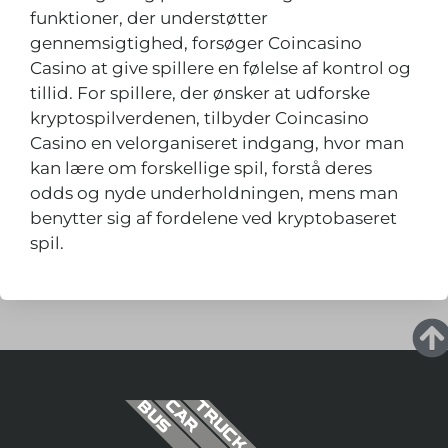
funktioner, der understøtter
gennemsigtighed, forsøger Coincasino
Casino at give spillere en følelse af kontrol og
tillid. For spillere, der ønsker at udforske
kryptospilverdenen, tilbyder Coincasino
Casino en velorganiseret indgang, hvor man
kan lære om forskellige spil, forstå deres
odds og nyde underholdningen, mens man
benytter sig af fordelene ved kryptobaseret
spil.