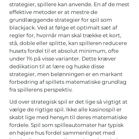
strategier, spillere kan anvende. En af de mest
effektive metoder er at mestre de
grundlæggende strategier for spil som
blackjack. Ved at følge et optimalt sæt af
regler for, hvornår man skal trække et kort,
stå, doble eller splitte, kan spilleren reducere
husets fordel til et absolut minimum, ofte
under 1% på visse varianter. Dette kræver
dedikation til at lære og huske disse
strategier, men belønningen er en markant
forbedring af spillets matematiske grundlag
fra spillerens perspektiv.
Ud over strategisk spil er det lige så vigtigt at
vælge de rigtige spil. Ikke alle kasinospil er
skabt lige med hensyn til deres matematiske
fordele. Spil som spilleautomater har typisk
en højere hus fordel sammenlignet med