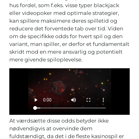
hus fordel, som f.eks. visse typer blackjack
eller videopoker med optimale strategier,
kan spillere maksimere deres spilletid og
reducere det forventede tab over tid. Viden
om de specifikke odds for hvert spil og den
variant, man spiller, er derfor et fundamentalt
skridt mod en mere ansvarlig og potentielt
mere givende spiloplevelse.
At værdsætte disse odds betyder ikke
nødvendigvis at overvinde dem
fuldstændigt, da det i de fleste kasinospil er