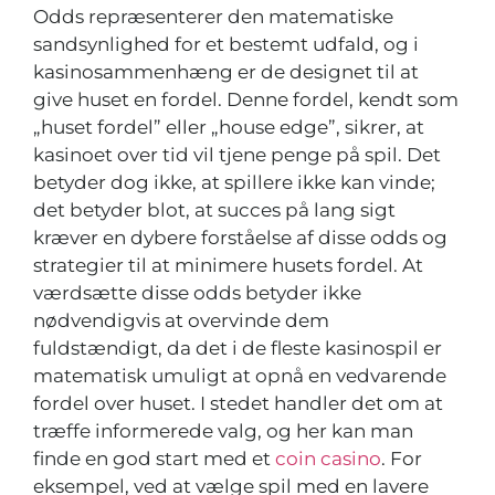
Odds repræsenterer den matematiske
sandsynlighed for et bestemt udfald, og i
kasinosammenhæng er de designet til at
give huset en fordel. Denne fordel, kendt som
„huset fordel” eller „house edge”, sikrer, at
kasinoet over tid vil tjene penge på spil. Det
betyder dog ikke, at spillere ikke kan vinde;
det betyder blot, at succes på lang sigt
kræver en dybere forståelse af disse odds og
strategier til at minimere husets fordel. At
værdsætte disse odds betyder ikke
nødvendigvis at overvinde dem
fuldstændigt, da det i de fleste kasinospil er
matematisk umuligt at opnå en vedvarende
fordel over huset. I stedet handler det om at
træffe informerede valg, og her kan man
finde en god start med et
coin casino
. For
eksempel, ved at vælge spil med en lavere