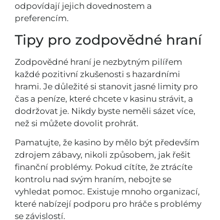
odpovídají jejich dovednostem a
preferencím.
Tipy pro zodpovědné hraní
Zodpovědné hraní je nezbytným pilířem
každé pozitivní zkušenosti s hazardními
hrami. Je důležité si stanovit jasné limity pro
čas a peníze, které chcete v kasinu strávit, a
dodržovat je. Nikdy byste neměli sázet více,
než si můžete dovolit prohrát.
Pamatujte, že kasino by mělo být především
zdrojem zábavy, nikoli způsobem, jak řešit
finanční problémy. Pokud cítíte, že ztrácíte
kontrolu nad svým hraním, nebojte se
vyhledat pomoc. Existuje mnoho organizací,
které nabízejí podporu pro hráče s problémy
se závislostí.