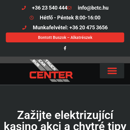
+36 23 540 444
info@bctc.hu
Hétfő - Péntek 8:00-16:00
Munkafelvétel: +36 20 475 3656
Bontott Buszok – Alkatrészek
Zažijte elektrizující
kasino akci a chytré tipy