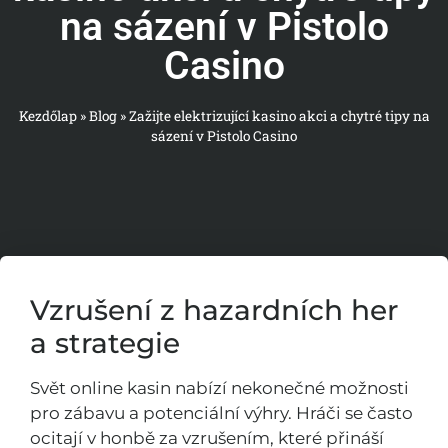
na sázení v Pistolo
Casino
Kezdőlap
»
Blog
»
Zažijte elektrizující kasino akci a chytré tipy na
sázení v Pistolo Casino
Vzrušení z hazardních her
a strategie
Svět online kasin nabízí nekonečné možnosti
pro zábavu a potenciální výhry. Hráči se často
ocitají v honbě za vzrušením, které přináší