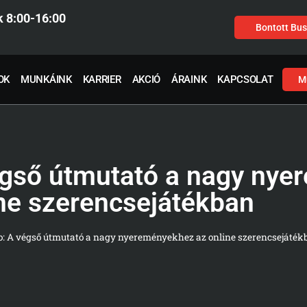
k 8:00-16:00
Bontott Bus
OK
MUNKÁINK
KARRIER
AKCIÓ
ÁRAINK
KAPCSOLAT
M
égső útmutató a nagy ny
ine szerencsejátékban
o: A végső útmutató a nagy nyereményekhez az online szerencsejáték