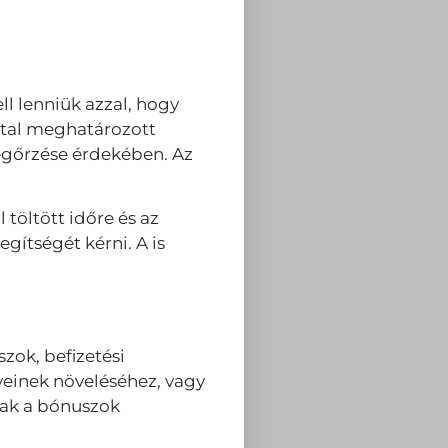
ll lenniük azzal, hogy
ltal meghatározott
megőrzése érdekében. Az
töltött időre és az
egítségét kérni. A is
zok, befizetési
yeinek növeléséhez, vagy
nak a bónuszok