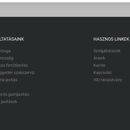
LTATÁSAINK
HASZNOS LINKEK
vizsga
Szolgáltatások
amosság
Áraink
tás fertőtlenítés
Karrier
ggetlen szakszerviz
Kapcsolat
ia javítás
ISO tanúsítvány
e és gumijavítás
i javítások