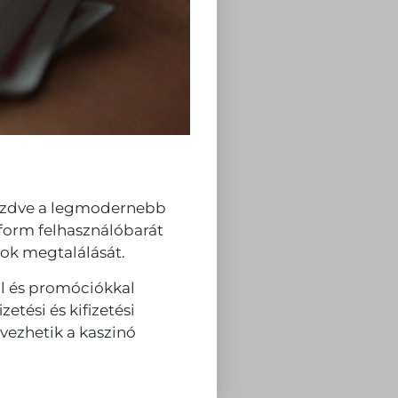
 kezdve a legmodernebb
tform felhasználóbarát
ékok megtalálását.
al és promóciókkal
etési és kifizetési
lvezhetik a kaszinó