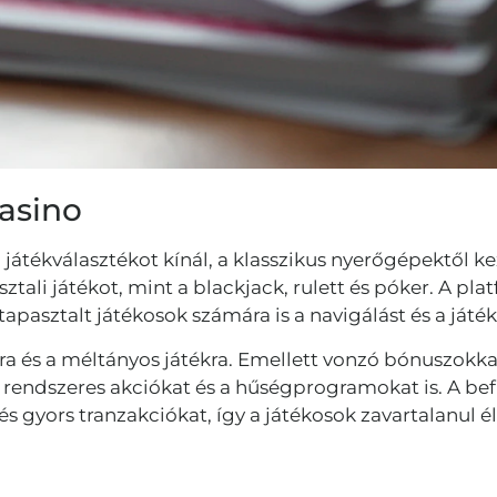
asino
rű játékválasztékot kínál, a klasszikus nyerőgépektől
ali játékot, mint a blackjack, rulett és póker. A pla
 tapasztalt játékosok számára is a navigálást és a ját
ára és a méltányos játékra. Emellett vonzó bónuszokk
rendszeres akciókat és a hűségprogramokat is. A befiz
és gyors tranzakciókat, így a játékosok zavartalanul é