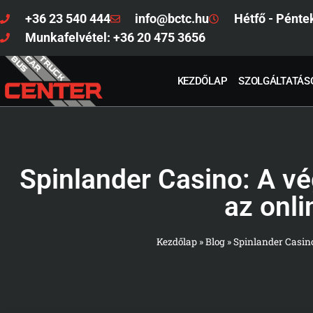
+36 23 540 444
info@bctc.hu
Hétfő - Pénte
Munkafelvétel: +36 20 475 3656
KEZDŐLAP
SZOLGÁLTATÁS
Spinlander Casino: A v
az onl
Kezdőlap
»
Blog
»
Spinlander Casin