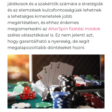
játékosok és a szakértők számára a stratégiák
és az elemzések kulcsfontosságúak lehetnek
a lehetséges kimenetelek jobb
megértésében, és ehhez érdemes
megismerkedni az
AlterSpin fizetési módok
széles választékával is. Ez nem jelenti azt,
hogy garantálható a nyereség, de segít
megalapozottabb döntéseket hozni.