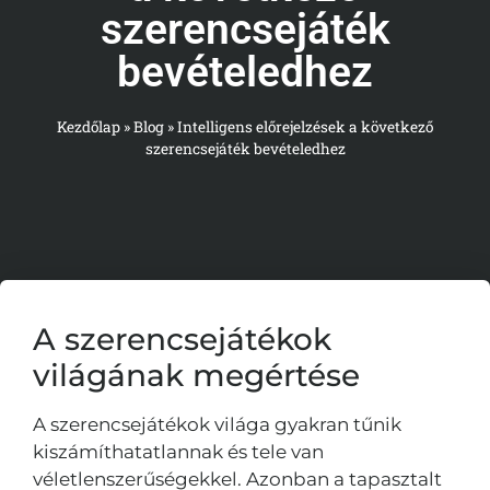
szerencsejáték
bevételedhez
Kezdőlap
»
Blog
»
Intelligens előrejelzések a következő
szerencsejáték bevételedhez
A szerencsejátékok
világának megértése
A szerencsejátékok világa gyakran tűnik
kiszámíthatatlannak és tele van
véletlenszerűségekkel. Azonban a tapasztalt