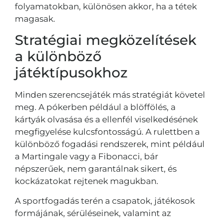
folyamatokban, különösen akkor, ha a tétek
magasak.
Stratégiai megközelítések
a különböző
játéktípusokhoz
Minden szerencsejáték más stratégiát követel
meg. A pókerben például a blöffölés, a
kártyák olvasása és a ellenfél viselkedésének
megfigyelése kulcsfontosságú. A rulettben a
különböző fogadási rendszerek, mint például
a Martingale vagy a Fibonacci, bár
népszerűek, nem garantálnak sikert, és
kockázatokat rejtenek magukban.
A sportfogadás terén a csapatok, játékosok
formájának, sérüléseinek, valamint az