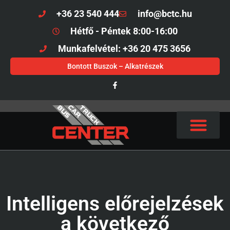
+36 23 540 444
info@bctc.hu
Hétfő - Péntek 8:00-16:00
Munkafelvétel: +36 20 475 3656
Bontott Buszok – Alkatrészek
Intelligens előrejelzések
a következő