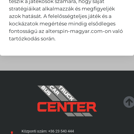
teszik a játékosok számára, hogy saját
stratégiáikat alkalmazzák és megfigyeljék
azok hatását. A felelősségteljes játék és a
kockázatok megértése mindig elsődleges
fontosságú az alterspin-magyar.com-on való
tartózkodás során.
Központi szám: +36 23 540 444