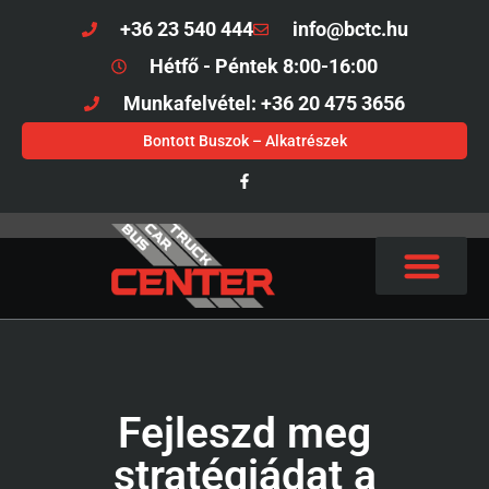
+36 23 540 444
info@bctc.hu
Hétfő - Péntek 8:00-16:00
Munkafelvétel: +36 20 475 3656
Bontott Buszok – Alkatrészek
Fejleszd meg
stratégiádat a