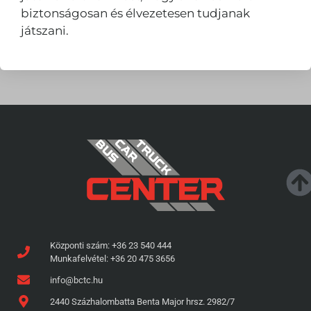
biztonságosan és élvezetesen tudjanak
játszani.
Központi szám: +36 23 540 444
Munkafelvétel: +36 20 475 3656
info@bctc.hu
2440 Százhalombatta Benta Major hrsz. 2982/7