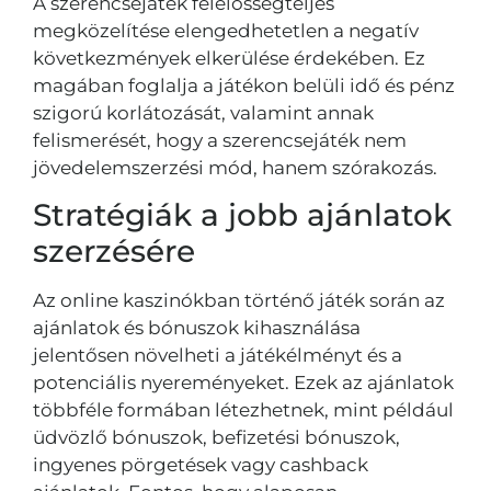
A szerencsejáték felelősségteljes
megközelítése elengedhetetlen a negatív
következmények elkerülése érdekében. Ez
magában foglalja a játékon belüli idő és pénz
szigorú korlátozását, valamint annak
felismerését, hogy a szerencsejáték nem
jövedelemszerzési mód, hanem szórakozás.
Stratégiák a jobb ajánlatok
szerzésére
Az online kaszinókban történő játék során az
ajánlatok és bónuszok kihasználása
jelentősen növelheti a játékélményt és a
potenciális nyereményeket. Ezek az ajánlatok
többféle formában létezhetnek, mint például
üdvözlő bónuszok, befizetési bónuszok,
ingyenes pörgetések vagy cashback