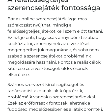
szerencsejáték fontossága
Bár az online szerencsejáték izgalmas
szórakozást nyújthat, mindig a
felelősségteljes játékot kell szem előtt tartani.
Ez azt jelenti, hogy csak annyi pénzt szabad
kockáztatni, amennyinek az elvesztését
megengedhetjük magunknak, és soha nem
szabad a szerencsejátékot problémáink
megoldására használni. Fontos a reális célok
kitűzése és a veszteségek üldözésének
elkerülése.
Számos szervezet kínál segítséget és
tanácsadást azoknak, akik úgy érzik,
problémáik vannak a szerencsejátékokkal.
Ezek az erőforrások fontosak lehetnek a
függőség megelőzésében és a játék örömteli,