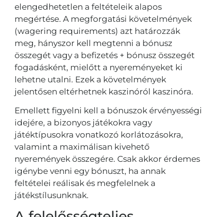
elengedhetetlen a feltételeik alapos
megértése. A megforgatási követelmények
(wagering requirements) azt határozzák
meg, hányszor kell megtenni a bónusz
összegét vagy a befizetés + bónusz összegét
fogadásként, mielőtt a nyereményeket ki
lehetne utalni. Ezek a követelmények
jelentősen eltérhetnek kaszinóról kaszinóra.
Emellett figyelni kell a bónuszok érvényességi
idejére, a bizonyos játékokra vagy
játéktípusokra vonatkozó korlátozásokra,
valamint a maximálisan kivehető
nyeremények összegére. Csak akkor érdemes
igénybe venni egy bónuszt, ha annak
feltételei reálisak és megfelelnek a
játékstílusunknak.
A felelősségteljes