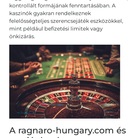
kontrollált formájának fenntartásában. A
kaszinók gyakran rendelkeznek
felelősségteljes szerencsejáték eszközökkel,
mint például befizetési limitek vagy
önkizárás.
A ragnaro-hungary.com és