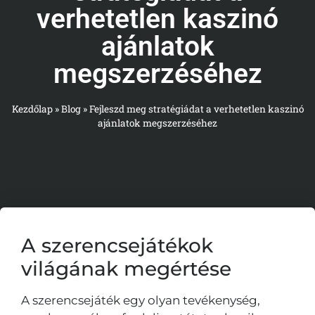
verhetetlen kaszinó
ajánlatok
megszerzéséhez
Kezdőlap
»
Blog
»
Fejleszd meg stratégiádat a verhetetlen kaszinó
ajánlatok megszerzéséhez
A szerencsejátékok
világának megértése
A szerencsejáték egy olyan tevékenység,