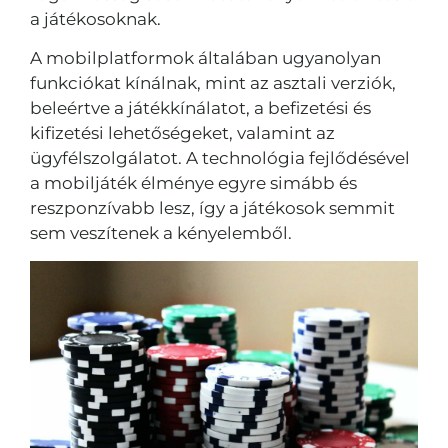
a játékosoknak.
A mobilplatformok általában ugyanolyan
funkciókat kínálnak, mint az asztali verziók,
beleértve a játékkínálatot, a befizetési és
kifizetési lehetőségeket, valamint az
ügyfélszolgálatot. A technológia fejlődésével
a mobiljáték élménye egyre simább és
reszponzívabb lesz, így a játékosok semmit
sem veszítenek a kényelemből.