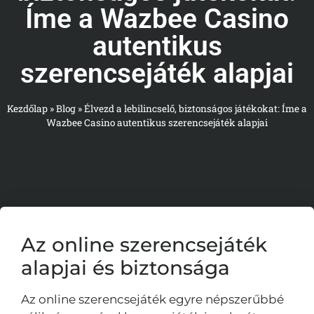
Íme a Wazbee Casino
autentikus
szerencsejáték alapjai
Kezdőlap
»
Blog
»
Élvezd a lebilincselő, biztonságos játékokat: Íme a
Wazbee Casino autentikus szerencsejáték alapjai
Az online szerencsejáték
alapjai és biztonsága
Az online szerencsejáték egyre népszerűbbé