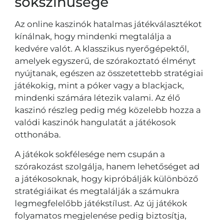
sokszínűsége
Az online kaszinók hatalmas játékválasztékot
kínálnak, hogy mindenki megtalálja a
kedvére valót. A klasszikus nyerőgépektől,
amelyek egyszerű, de szórakoztató élményt
nyújtanak, egészen az összetettebb stratégiai
játékokig, mint a póker vagy a blackjack,
mindenki számára létezik valami. Az élő
kaszinó részleg pedig még közelebb hozza a
valódi kaszinók hangulatát a játékosok
otthonába.
A játékok sokfélesége nem csupán a
szórakozást szolgálja, hanem lehetőséget ad
a játékosoknak, hogy kipróbálják különböző
stratégiáikat és megtalálják a számukra
legmegfelelőbb játékstílust. Az új játékok
folyamatos megjelenése pedig biztosítja,