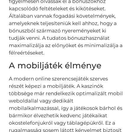
figyelmesen olvassák el a bónuszokhoz
kapcsolódó feltételeket és kikötéseket.
Általában vannak fogadási követelmények,
amelyeknek teljesíteniük kell ahhoz, hogy a
bónuszból származó nyereményeket ki
tudják venni. A tudatos bónuszhasználat
maximalizálja az előnyöket és minimalizálja a
félreértéseket.
A mobiljáték élménye
A modern online szerencsejáték szerves
részét képezi a mobiljáték. A kaszinók
többsége már rendelkezik optimalizált mobil
weboldallal vagy dedikált
mobilalkalmazással, így a játékosok bárhol és
bármikor élvezhetik kedvenc játékaikat
okostelefonjukról vagy táblagépükről. Ez a
rugalmasság sosem látott kényelmet biztosít