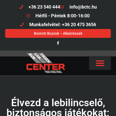
+36 23 540 444
info@bctc.hu
Hétfő - Péntek 8:00-16:00
Munkafelvétel: +36 20 475 3656
Bontott Buszok – Alkatrészek
Élvezd a lebilincselő,
biztonságos játékokat: