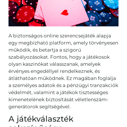
A biztonságos online szerencsejáték alapja
egy megbízható platform, amely törvényesen
működik, és betartja a szigorú
szabályozásokat. Fontos, hogy a játékosok
olyan kaszinókat válasszanak, amelyek
érvényes engedéllyel rendelkeznek, és
átláthatóan működnek. Ez magában foglalja
a személyes adatok és a pénzügyi tranzakciók
védelmét, valamint a játékok tisztességes
kimenetelének biztosítását véletlenszám-
generátorok segítségével.
A játékválaszték