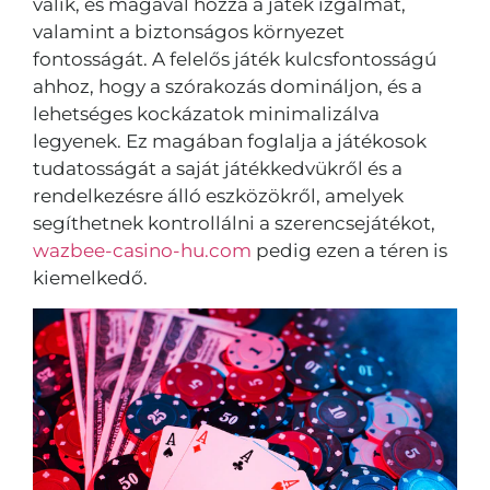
válik, és magával hozza a játék izgalmát,
valamint a biztonságos környezet
fontosságát. A felelős játék kulcsfontosságú
ahhoz, hogy a szórakozás domináljon, és a
lehetséges kockázatok minimalizálva
legyenek. Ez magában foglalja a játékosok
tudatosságát a saját játékkedvükről és a
rendelkezésre álló eszközökről, amelyek
segíthetnek kontrollálni a szerencsejátékot,
wazbee-casino-hu.com
pedig ezen a téren is
kiemelkedő.