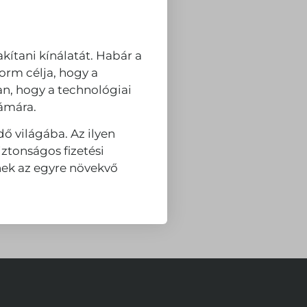
kítani kínálatát. Habár a
orm célja, hogy a
n, hogy a technológiai
zámára.
ő világába. Az ilyen
iztonságos fizetési
nek az egyre növekvő