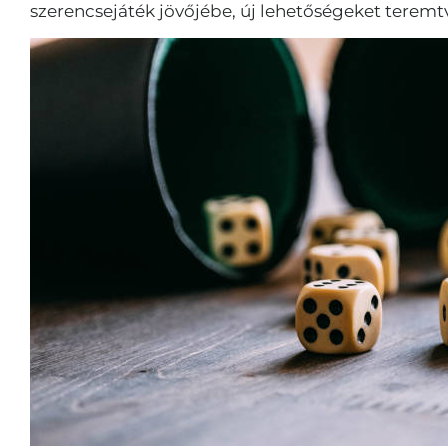
szerencsejáték jövőjébe, új lehetőségeket teremt