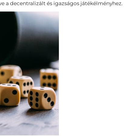
ve a decentralizált és igazságos játékélményhez.