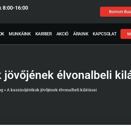
k 8:00-16:00
Bontott Bus
OK
MUNKÁINK
KARRIER
AKCIÓ
ÁRAINK
KAPCSOLAT
M
 jövőjének élvonalbeli kil
og
»
A kaszinójátékok jövőjének élvonalbeli kilátásai