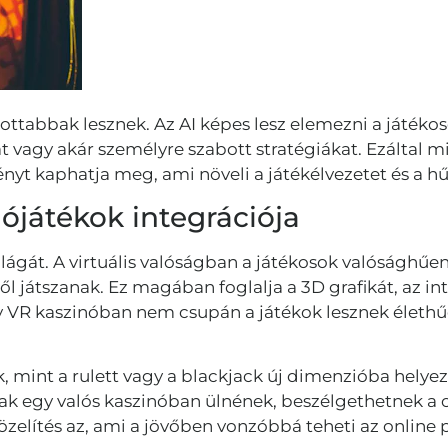
ottabbak lesznek. Az AI képes lesz elemezni a játékos
 vagy akár személyre szabott stratégiákat. Ezáltal mi
nyt kaphatja meg, ami növeli a játékélvezetet és a h
nójátékok integrációja
ilágát. A virtuális valóságban a játékosok valósághű
játszanak. Ez magában foglalja a 3D grafikát, az int
 Egy VR kaszinóban nem csupán a játékok lesznek életh
, mint a rulett vagy a blackjack új dimenzióba helye
sak egy valós kaszinóban ülnének, beszélgethetnek a 
zelítés az, ami a jövőben vonzóbbá teheti az online 