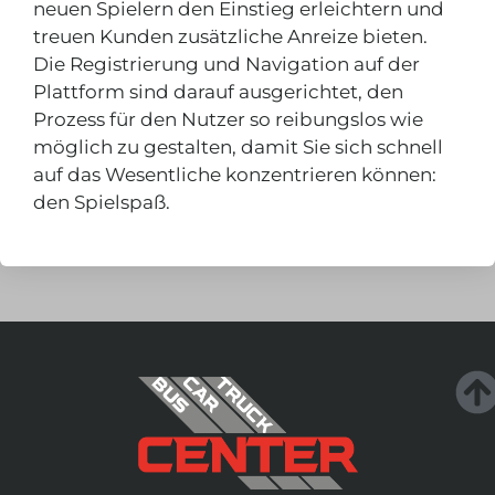
neuen Spielern den Einstieg erleichtern und
treuen Kunden zusätzliche Anreize bieten.
Die Registrierung und Navigation auf der
Plattform sind darauf ausgerichtet, den
Prozess für den Nutzer so reibungslos wie
möglich zu gestalten, damit Sie sich schnell
auf das Wesentliche konzentrieren können:
den Spielspaß.