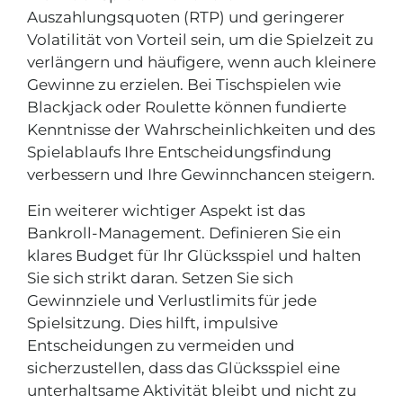
Auszahlungsquoten (RTP) und geringerer
Volatilität von Vorteil sein, um die Spielzeit zu
verlängern und häufigere, wenn auch kleinere
Gewinne zu erzielen. Bei Tischspielen wie
Blackjack oder Roulette können fundierte
Kenntnisse der Wahrscheinlichkeiten und des
Spielablaufs Ihre Entscheidungsfindung
verbessern und Ihre Gewinnchancen steigern.
Ein weiterer wichtiger Aspekt ist das
Bankroll-Management. Definieren Sie ein
klares Budget für Ihr Glücksspiel und halten
Sie sich strikt daran. Setzen Sie sich
Gewinnziele und Verlustlimits für jede
Spielsitzung. Dies hilft, impulsive
Entscheidungen zu vermeiden und
sicherzustellen, dass das Glücksspiel eine
unterhaltsame Aktivität bleibt und nicht zu