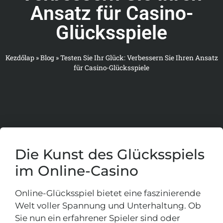
Ansatz für Casino-
Glücksspiele
Kezdőlap
»
Blog
»
Testen Sie Ihr Glück: Verbessern Sie Ihren Ansatz
für Casino-Glücksspiele
Die Kunst des Glücksspiels
im Online-Casino
Online-Glücksspiel bietet eine faszinierende
Welt voller Spannung und Unterhaltung. Ob
Sie nun ein erfahrener Spieler sind oder