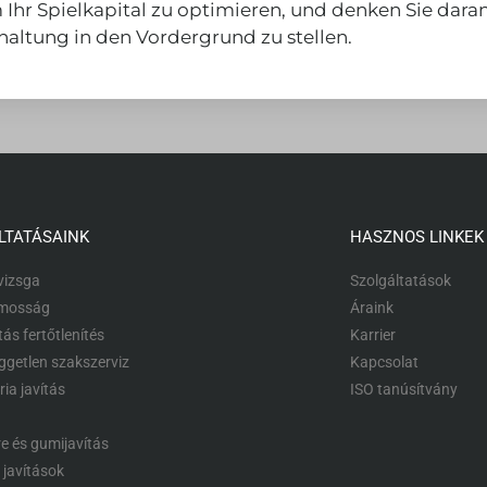
Ihr Spielkapital zu optimieren, und denken Sie daran
altung in den Vordergrund zu stellen.
LTATÁSAINK
HASZNOS LINKEK
vizsga
Szolgáltatások
amosság
Áraink
tás fertőtlenítés
Karrier
ggetlen szakszerviz
Kapcsolat
ia javítás
ISO tanúsítvány
e és gumijavítás
i javítások