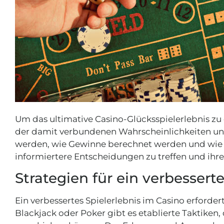
Um das ultimative Casino-Glücksspielerlebnis zu e
der damit verbundenen Wahrscheinlichkeiten unerl
werden, wie Gewinne berechnet werden und wie di
informiertere Entscheidungen zu treffen und ihre
Strategien für ein verbesserte
Ein verbessertes Spielerlebnis im Casino erforder
Blackjack oder Poker gibt es etablierte Taktiken