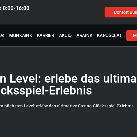
k 8:00-16:00
Bontott Bus
OK
MUNKÁINK
KARRIER
AKCIÓ
ÁRAINK
KAPCSOLAT
M
 Level: erlebe das ultima
cksspiel-Erlebnis
em nächsten Level: erlebe das ultimative Casino-Glücksspiel-Erlebnis