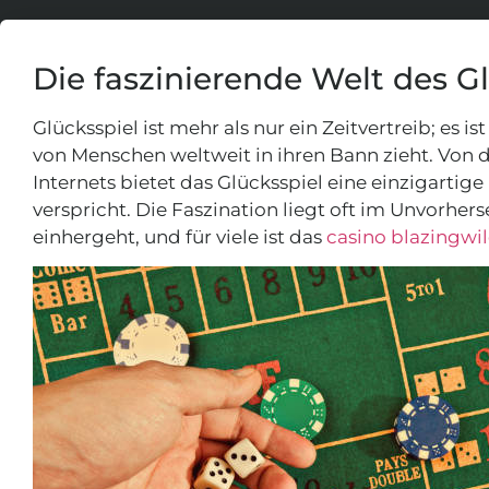
Die faszinierende Welt des G
Glücksspiel ist mehr als nur ein Zeitvertreib; es 
von Menschen weltweit in ihren Bann zieht. Von de
Internets bietet das Glücksspiel eine einzigart
verspricht. Die Faszination liegt oft im Unvorhe
einhergeht, und für viele ist das
casino blazingwi