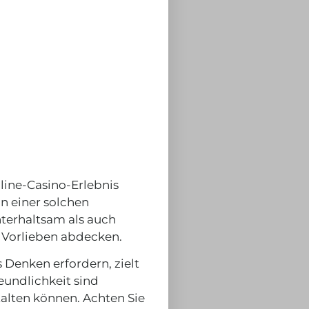
line-Casino-Erlebnis
gn einer solchen
nterhaltsam als auch
he Vorlieben abdecken.
 Denken erfordern, zielt
eundlichkeit sind
stalten können. Achten Sie