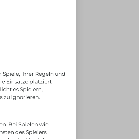
n Spiele, ihrer Regeln und
e Einsätze platziert
cht es Spielern,
s zu ignorieren.
en. Bei Spielen wie
nsten des Spielers