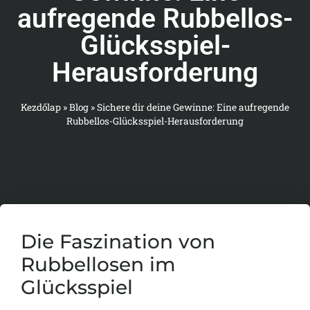
aufregende Rubbellos-
Glücksspiel-
Herausforderung
Kezdőlap
»
Blog
»
Sichere dir deine Gewinne: Eine aufregende
Rubbellos-Glücksspiel-Herausforderung
Die Faszination von
Rubbellosen im
Glücksspiel