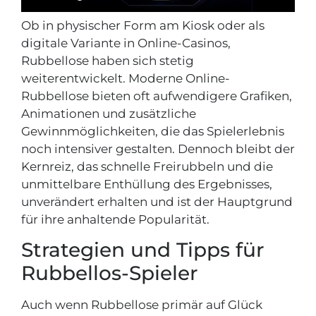
Ob in physischer Form am Kiosk oder als
digitale Variante in Online-Casinos,
Rubbellose haben sich stetig
weiterentwickelt. Moderne Online-
Rubbellose bieten oft aufwendigere Grafiken,
Animationen und zusätzliche
Gewinnmöglichkeiten, die das Spielerlebnis
noch intensiver gestalten. Dennoch bleibt der
Kernreiz, das schnelle Freirubbeln und die
unmittelbare Enthüllung des Ergebnisses,
unverändert erhalten und ist der Hauptgrund
für ihre anhaltende Popularität.
Strategien und Tipps für
Rubbellos-Spieler
Auch wenn Rubbellose primär auf Glück