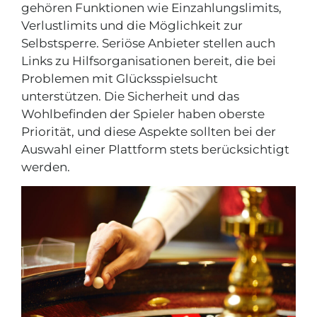
gehören Funktionen wie Einzahlungslimits,
Verlustlimits und die Möglichkeit zur
Selbstsperre. Seriöse Anbieter stellen auch
Links zu Hilfsorganisationen bereit, die bei
Problemen mit Glücksspielsucht
unterstützen. Die Sicherheit und das
Wohlbefinden der Spieler haben oberste
Priorität, und diese Aspekte sollten bei der
Auswahl einer Plattform stets berücksichtigt
werden.