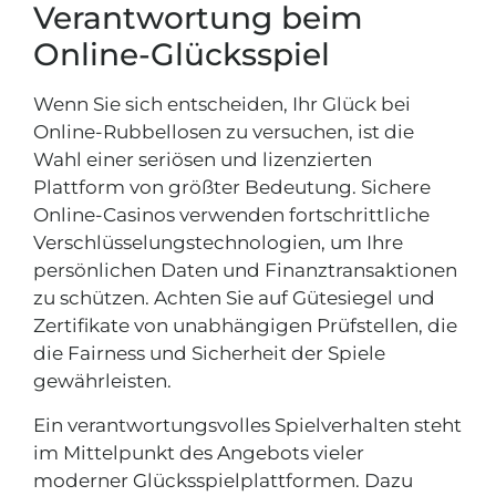
Verantwortung beim
Online-Glücksspiel
Wenn Sie sich entscheiden, Ihr Glück bei
Online-Rubbellosen zu versuchen, ist die
Wahl einer seriösen und lizenzierten
Plattform von größter Bedeutung. Sichere
Online-Casinos verwenden fortschrittliche
Verschlüsselungstechnologien, um Ihre
persönlichen Daten und Finanztransaktionen
zu schützen. Achten Sie auf Gütesiegel und
Zertifikate von unabhängigen Prüfstellen, die
die Fairness und Sicherheit der Spiele
gewährleisten.
Ein verantwortungsvolles Spielverhalten steht
im Mittelpunkt des Angebots vieler
moderner Glücksspielplattformen. Dazu