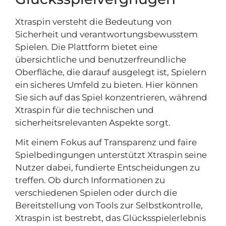
Xtraspin versteht die Bedeutung von
Sicherheit und verantwortungsbewusstem
Spielen. Die Plattform bietet eine
übersichtliche und benutzerfreundliche
Oberfläche, die darauf ausgelegt ist, Spielern
ein sicheres Umfeld zu bieten. Hier können
Sie sich auf das Spiel konzentrieren, während
Xtraspin für die technischen und
sicherheitsrelevanten Aspekte sorgt.
Mit einem Fokus auf Transparenz und faire
Spielbedingungen unterstützt Xtraspin seine
Nutzer dabei, fundierte Entscheidungen zu
treffen. Ob durch Informationen zu
verschiedenen Spielen oder durch die
Bereitstellung von Tools zur Selbstkontrolle,
Xtraspin ist bestrebt, das Glücksspielerlebnis