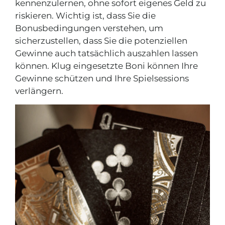
kennenzulernen, ohne sofort eigenes Geld zu
riskieren. Wichtig ist, dass Sie die
Bonusbedingungen verstehen, um
sicherzustellen, dass Sie die potenziellen
Gewinne auch tatsächlich auszahlen lassen
können. Klug eingesetzte Boni können Ihre
Gewinne schützen und Ihre Spielsessions
verlängern.