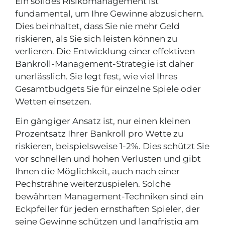
Ein solides Risikomanagement ist
fundamental, um Ihre Gewinne abzusichern.
Dies beinhaltet, dass Sie nie mehr Geld
riskieren, als Sie sich leisten können zu
verlieren. Die Entwicklung einer effektiven
Bankroll-Management-Strategie ist daher
unerlässlich. Sie legt fest, wie viel Ihres
Gesamtbudgets Sie für einzelne Spiele oder
Wetten einsetzen.
Ein gängiger Ansatz ist, nur einen kleinen
Prozentsatz Ihrer Bankroll pro Wette zu
riskieren, beispielsweise 1-2%. Dies schützt Sie
vor schnellen und hohen Verlusten und gibt
Ihnen die Möglichkeit, auch nach einer
Pechsträhne weiterzuspielen. Solche
bewährten Management-Techniken sind ein
Eckpfeiler für jeden ernsthaften Spieler, der
seine Gewinne schützen und langfristig am