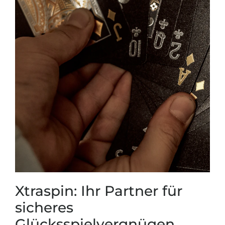
Xtraspin: Ihr Partner für
sicheres
Glücksspielvergnügen