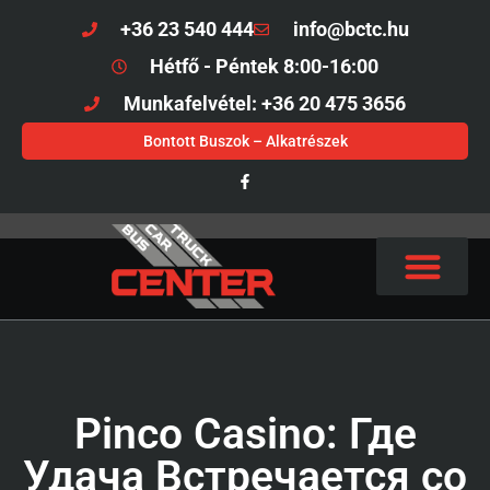
+36 23 540 444
info@bctc.hu
Hétfő - Péntek 8:00-16:00
Munkafelvétel: +36 20 475 3656
Bontott Buszok – Alkatrészek
Pinco Casino: Где
Удача Встречается со