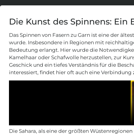
Die Kunst des Spinnens: Ein 
Das Spinnen von Fasern zu Garn ist eine der ält
wurde. Insbesondere in Regionen mit reichhaltiger
Bedeutung erlangt. Hier wurde die Notwendigke
Kamelhaar oder Schafwolle herzustellen, zur Kun
Geschick und ein tiefes Verständnis für die Besch
interessiert, findet hier oft auch eine Verbindu
Die Sahara, als eine der größten Wüstenregionen