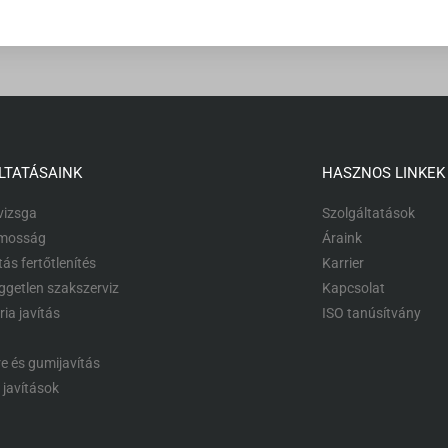
LTATÁSAINK
HASZNOS LINKEK
vizsga
Szolgáltatások
amosság
Áraink
tás fertőtlenítés
Karrier
ggetlen szakszerviz
Kapcsolat
ia javítás
ISO tanúsítvány
e és gumijavítás
i javítások