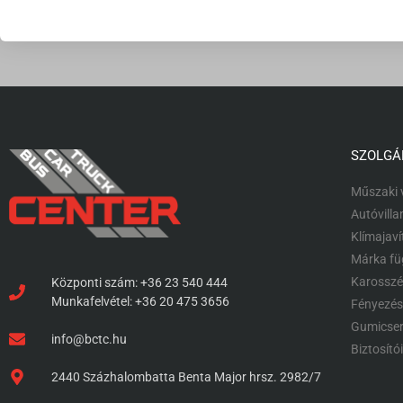
SZOLGÁ
Műszaki 
Autóvill
Klímajaví
Márka fü
Karosszér
Központi szám: +36 23 540 444
Munkafelvétel: +36 20 475 3656
Fényezés
Gumicser
info@bctc.hu
Biztosító
2440 Százhalombatta Benta Major hrsz. 2982/7