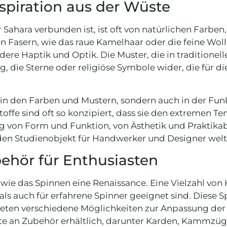
nspiration aus der Wüste
 Sahara verbunden ist, ist oft von natürlichen Farbe
Fasern, wie das raue Kamelhaar oder die feine Wolle
re Haptik und Optik. Die Muster, die in traditionel
, die Sterne oder religiöse Symbole wider, die für d
r in den Farben und Mustern, sondern auch in der Funk
offe sind oft so konzipiert, dass sie den extremen 
 von Form und Funktion, von Ästhetik und Praktikabi
den Studienobjekt für Handwerker und Designer welt
ehör für Enthusiasten
ie das Spinnen eine Renaissance. Eine Vielzahl von H
ls auch für erfahrene Spinner geeignet sind. Diese S
ieten verschiedene Möglichkeiten zur Anpassung der
tte an Zubehör erhältlich, darunter Karden, Kammzü