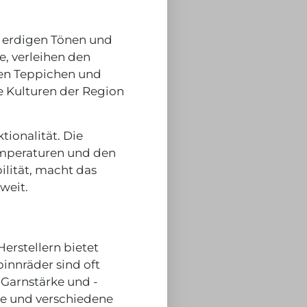
n, erdigen Tönen und
, verleihen den
len Teppichen und
ie Kulturen der Region
tionalität. Die
Temperaturen und den
lität, macht das
weit.
erstellern bietet
pinnräder sind oft
 Garnstärke und -
ge und verschiedene