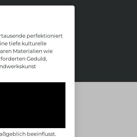
rtausende perfektioniert
ne tiefe kulturelle
ren Materialien wie
rforderten Geduld,
Handwerkskunst
aßgeblich beeinflusst.