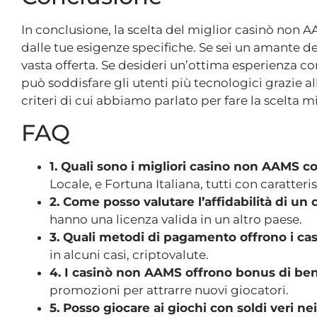
In conclusione, la scelta del miglior casinò non A
dalle tue esigenze specifiche. Se sei un amante del
vasta offerta. Se desideri un’ottima esperienza co
può soddisfare gli utenti più tecnologici grazie 
criteri di cui abbiamo parlato per fare la scelta mi
FAQ
1. Quali sono i migliori casino non AAMS co
Locale, e Fortuna Italiana, tutti con caratteri
2. Come posso valutare l’affidabilità di u
hanno una licenza valida in un altro paese.
3. Quali metodi di pagamento offrono i c
in alcuni casi, criptovalute.
4. I casinò non AAMS offrono bonus di be
promozioni per attrarre nuovi giocatori.
5. Posso giocare ai giochi con soldi veri 