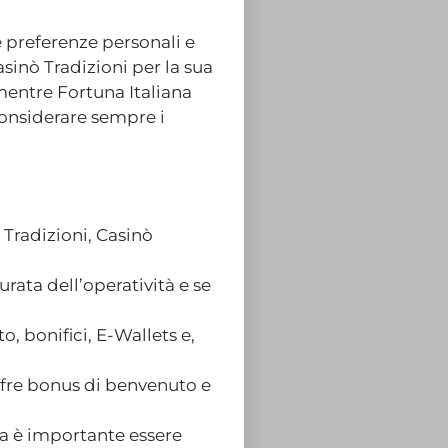
e preferenze personali e
asinò Tradizioni per la sua
 mentre Fortuna Italiana
considerare sempre i
 Tradizioni, Casinò
urata dell’operatività e se
, bonifici, E-Wallets e,
ffre bonus di benvenuto e
ma è importante essere