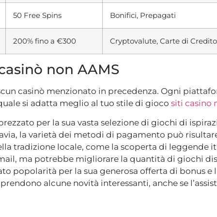
50 Free Spins
Bonifici, Prepagati
200% fino a €300
Cryptovalute, Carte di Credito
ri casinò non AAMS
ascun casinò menzionato in precedenza. Ogni piattafor
uale si adatta meglio al tuo stile di gioco
siti casin
zzato per la sua vasta selezione di giochi di ispirazi
tavia, la varietà dei metodi di pagamento può risultare
lla tradizione locale, come la scoperta di leggende ita
ail, ma potrebbe migliorare la quantità di giochi dis
o popolarità per la sua generosa offerta di bonus e 
prendono alcune novità interessanti, anche se l’assiste