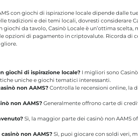
AMS con giochi di ispirazione locale dipende dalle tu
le tradizioni e dei temi locali, dovresti considerare C
n giochi da tavolo, Casinò Locale è un’ottima scelta,
alle opzioni di pagamento in criptovalute. Ricorda di 
gliore.
n giochi di ispirazione locale?
I migliori sono Casinò
stiche uniche e giochi tematici interessanti.
n casinò non AAMS?
Controlla le recensioni online, la d
asinò non AAMS?
Generalmente offrono carte di credito
nvenuto?
Sì, la maggior parte dei casinò non AAMS o
nei casinò non AAMS?
Sì, puoi giocare con soldi veri, 