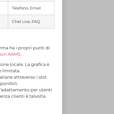
Telefono, Email
Chat Live, FAQ
ma ha i propri punti di
o non AAMS
.
one locale. La grafica è
 limitata.
liane attraverso i slot.
ponibili.
l’adattamento per utenti
nza clienti è talvolta