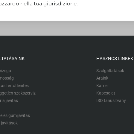
azzardo nella tua giurisdizione.
LTATÁSAINK
HASZNOS LINKEK
vizsga
Szolgáltatások
amosság
Áraink
tás fertőtlenítés
Karrier
ggetlen szakszerviz
Kapcsolat
ia javítás
ISO tanúsítvány
e és gumijavítás
i javítások