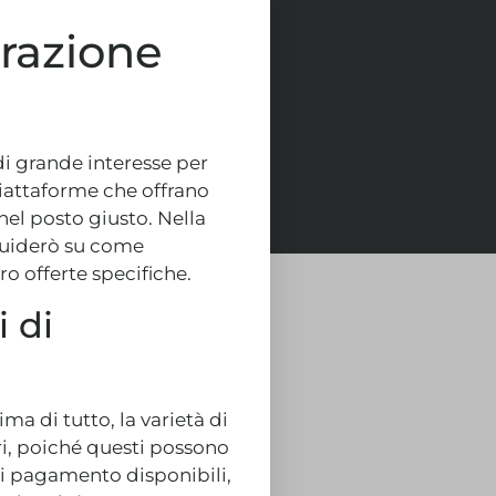
irazione
i grande interesse per
piattaforme che offrano
nel posto giusto. Nella
 guiderò su come
ro offerte specifiche.
 di
a di tutto, la varietà di
ari, poiché questi possono
 di pagamento disponibili,