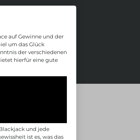
nce auf Gewinne und der
iel um das Glück
enntnis der verschiedenen
ietet hierfür eine gute
 Blackjack und jede
issheit ist es, was das