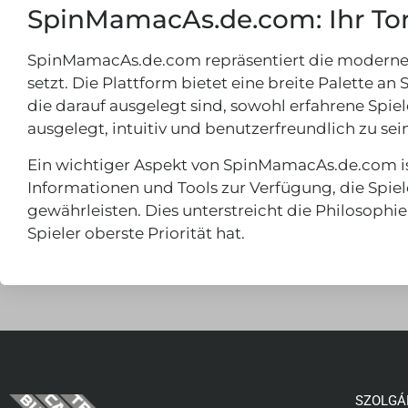
SpinMamacAs.de.com: Ihr Tor
SpinMamacAs.de.com repräsentiert die moderne On
setzt. Die Plattform bietet eine breite Palette an
die darauf ausgelegt sind, sowohl erfahrene Spiel
ausgelegt, intuitiv und benutzerfreundlich zu sei
Ein wichtiger Aspekt von SpinMamacAs.de.com is
Informationen und Tools zur Verfügung, die Spiele
gewährleisten. Dies unterstreicht die Philosophie
Spieler oberste Priorität hat.
SZOLGÁ