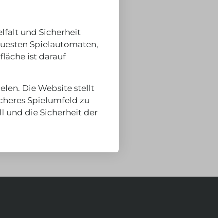
falt und Sicherheit
 neuesten Spielautomaten,
läche ist darauf
en. Die Website stellt
icheres Spielumfeld zu
l und die Sicherheit der