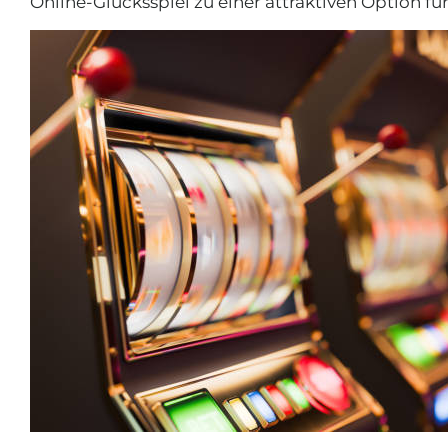
Online-Glücksspiel zu einer attraktiven Option für 