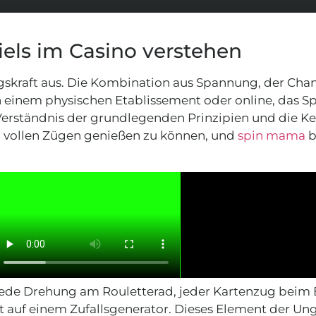
iels im Casino verstehen
ngskraft aus. Die Kombination aus Spannung, der Cha
 einem physischen Etablissement oder online, das Sp
 Verständnis der grundlegenden Prinzipien und die K
 in vollen Zügen genießen zu können, und
spin mama
b
. Jede Drehung am Rouletterad, jeder Kartenzug beim
uf einem Zufallsgenerator. Dieses Element der Ungew