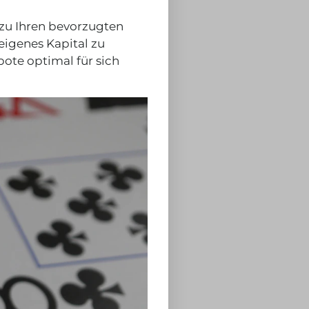
 zu Ihren bevorzugten
eigenes Kapital zu
bote optimal für sich