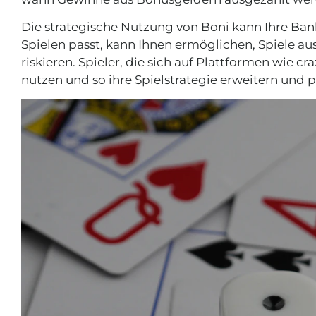
Die strategische Nutzung von Boni kann Ihre Bank
Spielen passt, kann Ihnen ermöglichen, Spiele au
riskieren. Spieler, die sich auf Plattformen wie 
nutzen und so ihre Spielstrategie erweitern und p