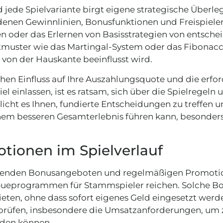
nd jede Spielvariante birgt eigene strategische Überl
enen Gewinnlinien, Bonusfunktionen und Freispielen
en oder das Erlernen von Basisstrategien von entsch
tmuster wie das Martingal-System oder das Fibonacc
 von der Hauskante beeinflusst wird.
chen Einfluss auf Ihre Auszahlungsquote und die erfor
el einlassen, ist es ratsam, sich über die Spielregeln
cht es Ihnen, fundierte Entscheidungen zu treffen un
em besseren Gesamterlebnis führen kann, besonders w
.
tionen im Spielverlauf
lockenden Bonusangeboten und regelmäßigen Promoti
ueprogrammen für Stammspieler reichen. Solche Bon
ten, ohne dass sofort eigenes Geld eingesetzt werde
rüfen, insbesondere die Umsatzanforderungen, um z
den können.