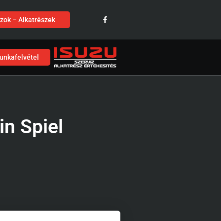
zok – Alkatrészek
unkafelvétel
n Spiel