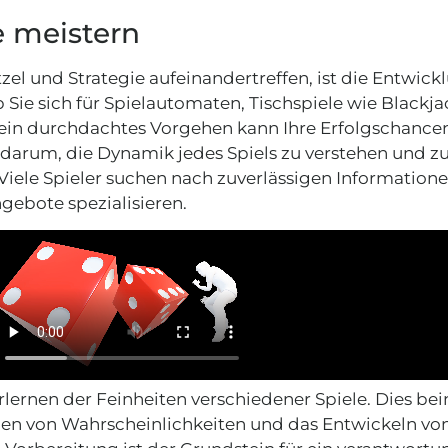
e meistern
el und Strategie aufeinandertreffen, ist die Entwick
Sie sich für Spielautomaten, Tischspiele wie Blackj
, ein durchdachtes Vorgehen kann Ihre Erfolgschance
 darum, die Dynamik jedes Spiels zu verstehen und 
Viele Spieler suchen nach zuverlässigen Informatione
gebote spezialisieren.
 Erlernen der Feinheiten verschiedener Spiele. Dies bei
en von Wahrscheinlichkeiten und das Entwickeln von