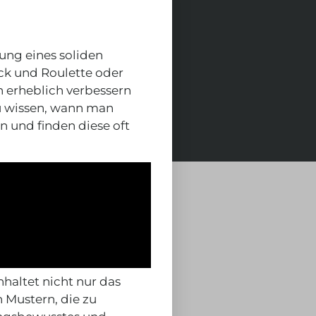
lung eines soliden
ack und Roulette oder
n erheblich verbessern
zu wissen, wann man
n und finden diese oft
nhaltet nicht nur das
 Mustern, die zu