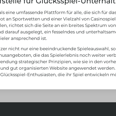
stelle für Glücksspiel-Unterhal
ls eine umfassende Plattform für alle, die sich für da
bot an Sportwetten und einer Vielzahl von Casinospiel
n, richtet sich die Seite an ein breites Spektrum von
 darauf ausgelegt, ein fesselndes und unterhaltsame
ieler ansprechend ist.
zer nicht nur eine beeindruckende Spieleauswahl, s
usangeboten, die das Spielerlebnis noch weiter ver
ndung strategischer Prinzipien, wie sie in den vorh
en und gut organisierten Website angewendet werden
 Glücksspiel-Enthusiasten, die ihr Spiel entwickeln m