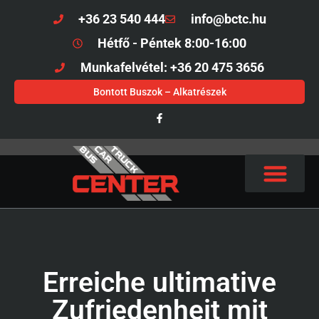
+36 23 540 444
info@bctc.hu
Hétfő - Péntek 8:00-16:00
Munkafelvétel: +36 20 475 3656
Bontott Buszok – Alkatrészek
Erreiche ultimative
Zufriedenheit mit