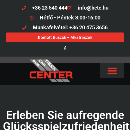
+36 23 540 444
info@bctc.hu
Hétfő - Péntek 8:00-16:00
Munkafelvétel: +36 20 475 3656
Bontott Buszok – Alkatrészek
Erleben Sie aufregende
Glücksspielzufriedenheit