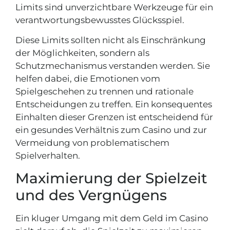
Limits sind unverzichtbare Werkzeuge für ein
verantwortungsbewusstes Glücksspiel.
Diese Limits sollten nicht als Einschränkung
der Möglichkeiten, sondern als
Schutzmechanismus verstanden werden. Sie
helfen dabei, die Emotionen vom
Spielgeschehen zu trennen und rationale
Entscheidungen zu treffen. Ein konsequentes
Einhalten dieser Grenzen ist entscheidend für
ein gesundes Verhältnis zum Casino und zur
Vermeidung von problematischem
Spielverhalten.
Maximierung der Spielzeit
und des Vergnügens
Ein kluger Umgang mit dem Geld im Casino