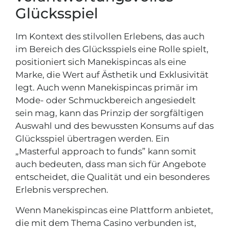
Glücksspiel
Im Kontext des stilvollen Erlebens, das auch
im Bereich des Glücksspiels eine Rolle spielt,
positioniert sich Manekispincas als eine
Marke, die Wert auf Ästhetik und Exklusivität
legt. Auch wenn Manekispincas primär im
Mode- oder Schmuckbereich angesiedelt
sein mag, kann das Prinzip der sorgfältigen
Auswahl und des bewussten Konsums auf das
Glücksspiel übertragen werden. Ein
„Masterful approach to funds” kann somit
auch bedeuten, dass man sich für Angebote
entscheidet, die Qualität und ein besonderes
Erlebnis versprechen.
Wenn Manekispincas eine Plattform anbietet,
die mit dem Thema Casino verbunden ist,