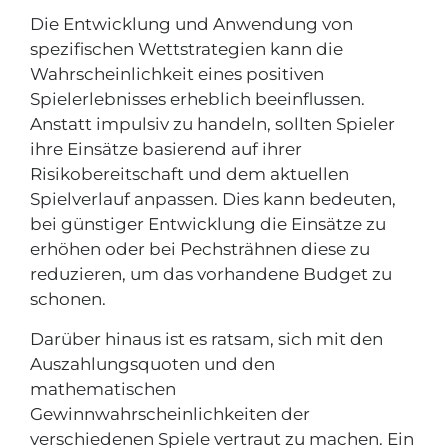
Die Entwicklung und Anwendung von
spezifischen Wettstrategien kann die
Wahrscheinlichkeit eines positiven
Spielerlebnisses erheblich beeinflussen.
Anstatt impulsiv zu handeln, sollten Spieler
ihre Einsätze basierend auf ihrer
Risikobereitschaft und dem aktuellen
Spielverlauf anpassen. Dies kann bedeuten,
bei günstiger Entwicklung die Einsätze zu
erhöhen oder bei Pechsträhnen diese zu
reduzieren, um das vorhandene Budget zu
schonen.
Darüber hinaus ist es ratsam, sich mit den
Auszahlungsquoten und den
mathematischen
Gewinnwahrscheinlichkeiten der
verschiedenen Spiele vertraut zu machen. Ein