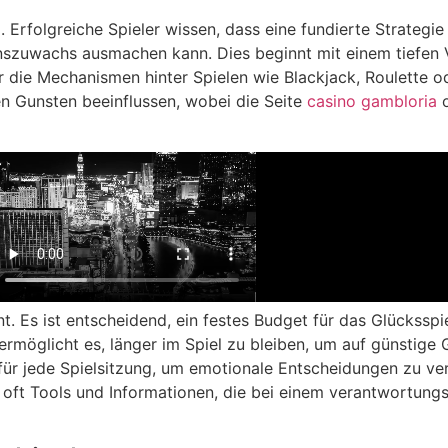
ll. Erfolgreiche Spieler wissen, dass eine fundierte Strateg
szuwachs ausmachen kann. Dies beginnt mit einem tiefen Ve
 die Mechanismen hinter Spielen wie Blackjack, Roulette o
en Gunsten beeinflussen, wobei die Seite
casino gambloria
o
. Es ist entscheidend, ein festes Budget für das Glücksspie
ermöglicht es, länger im Spiel zu bleiben, um auf günstige
für jede Spielsitzung, um emotionale Entscheidungen zu ve
en oft Tools und Informationen, die bei einem verantwortun