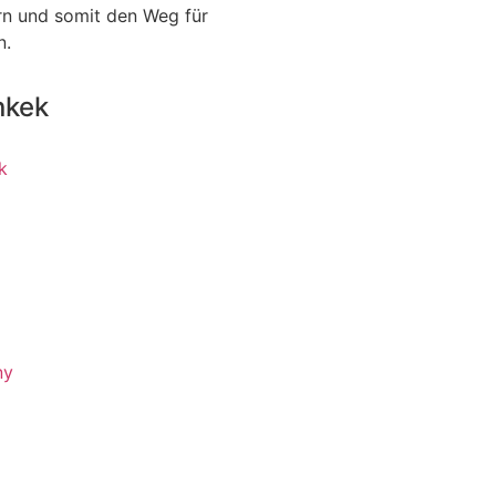
ern und somit den Weg für
n.
nkek
k
ny