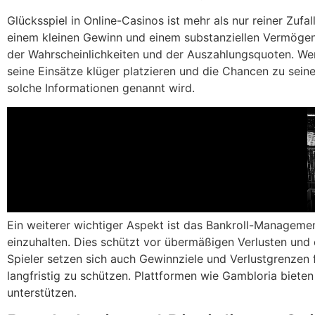
Glücksspiel in Online-Casinos ist mehr als nur reiner Zufa
einem kleinen Gewinn und einem substanziellen Vermögen
der Wahrscheinlichkeiten und der Auszahlungsquoten. Wer
seine Einsätze klüger platzieren und die Chancen zu sein
solche Informationen genannt wird.
Ein weiterer wichtiger Aspekt ist das Bankroll-Management
einzuhalten. Dies schützt vor übermäßigen Verlusten und 
Spieler setzen sich auch Gewinnziele und Verlustgrenzen 
langfristig zu schützen. Plattformen wie Gambloria biet
unterstützen.