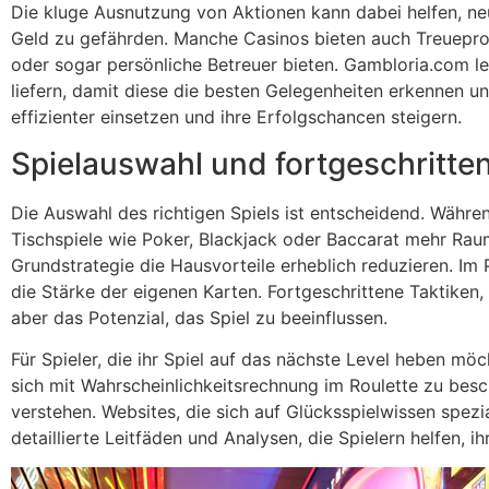
Die kluge Ausnutzung von Aktionen kann dabei helfen, neu
Geld zu gefährden. Manche Casinos bieten auch Treueprog
oder sogar persönliche Betreuer bieten. Gambloria.com le
liefern, damit diese die besten Gelegenheiten erkennen un
effizienter einsetzen und ihre Erfolgschancen steigern.
Spielauswahl und fortgeschritte
Die Auswahl des richtigen Spiels ist entscheidend. Währ
Tischspiele wie Poker, Blackjack oder Baccarat mehr Rau
Grundstrategie die Hausvorteile erheblich reduzieren. Im 
die Stärke der eigenen Karten. Fortgeschrittene Taktiken,
aber das Potenzial, das Spiel zu beeinflussen.
Für Spieler, die ihr Spiel auf das nächste Level heben mö
sich mit Wahrscheinlichkeitsrechnung im Roulette zu bes
verstehen. Websites, die sich auf Glücksspielwissen spezi
detaillierte Leitfäden und Analysen, die Spielern helfen, 