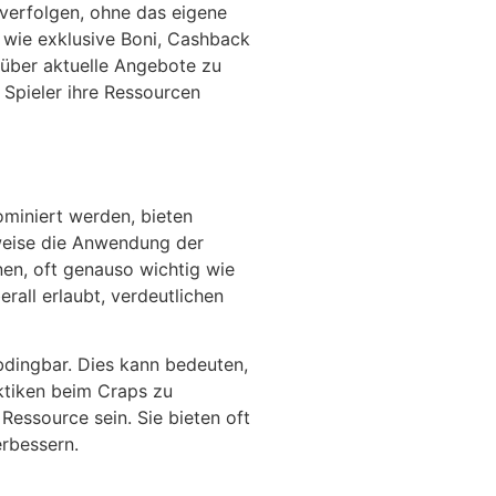
 verfolgen, ohne das eigene
 wie exklusive Boni, Cashback
 über aktuelle Angebote zu
 Spieler ihre Ressourcen
miniert werden, bieten
sweise die Anwendung der
nen, oft genauso wichtig wie
rall erlaubt, verdeutlichen
abdingbar. Dies kann bedeuten,
ktiken beim Craps zu
Ressource sein. Sie bieten oft
erbessern.