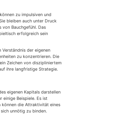
 können zu impulsiven und
Sie bleiben auch unter Druck
is von Bauchgefühl. Das
ieltisch erfolgreich sein
in Verständnis der eigenen
nheiten zu konzentrieren. Die
ein Zeichen von diszipliniertem
f ihre langfristige Strategie.
es eigenen Kapitals darstellen
einige Beispiele. Es ist
önnen die Attraktivität eines
 sich unnötig zu binden.