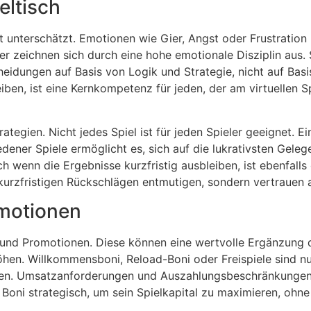
eltisch
 unterschätzt. Emotionen wie Gier, Angst oder Frustration
er zeichnen sich durch eine hohe emotionale Disziplin aus. 
scheidungen auf Basis von Logik und Strategie, nicht auf Bas
iben, ist eine Kernkompetenz für jeden, der am virtuellen Sp
rategien. Nicht jedes Spiel ist für jeden Spieler geeignet. E
ner Spiele ermöglicht es, sich auf die lukrativsten Gelege
wenn die Ergebnisse kurzfristig ausbleiben, ist ebenfalls 
 kurzfristigen Rückschlägen entmutigen, sondern vertrauen au
omotionen
i und Promotionen. Diese können eine wertvolle Ergänzung d
en. Willkommensboni, Reload-Boni oder Freispiele sind nur 
fen. Umsatzanforderungen und Auszahlungsbeschränkungen k
 Boni strategisch, um sein Spielkapital zu maximieren, ohne