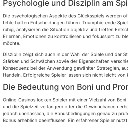
Psychologie und Disziplin am Spi
Die psychologischen Aspekte des Glücksspiels werden oft
fehlerhaften Entscheidungen führen. Triumphierende Spiel
ruhig, analysieren die Situation objektiv und treffen Ent
Erlernen, Emotionen zu kontrollieren und fokussiert zu ble
möchte.
Disziplin zeigt sich auch in der Wahl der Spiele und der St
Stärken und Schwächen sowie der Eigenschaften verschiede
Konsequenz bei der Anwendung gewählter Strategien, auch 
Handeln. Erfolgreiche Spieler lassen sich nicht leicht von
Die Bedeutung von Boni und Pr
Online-Casinos locken Spieler mit einer Vielzahl von Bon
und die Spielzeit verlängern oder die Gewinnchancen erhöh
jedoch unerlässlich, die Bonusbedingungen genau zu prü
Bonus erheblich beeinflussen. Ein erfahrener Spieler nutzt