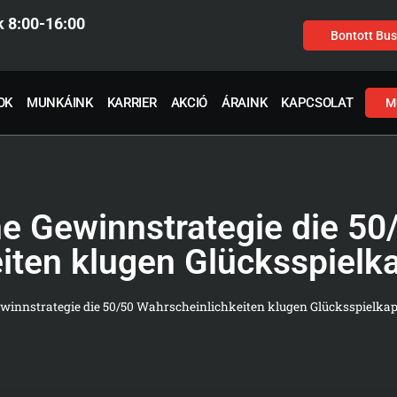
k 8:00-16:00
Bontott Bus
OK
MUNKÁINK
KARRIER
AKCIÓ
ÁRAINK
KAPCSOLAT
M
ne Gewinnstrategie die 50
iten klugen Glücksspielka
winnstrategie die 50/50 Wahrscheinlichkeiten klugen Glücksspielkap