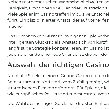
Neben mathematischen Wahrscheinlichkeiten spie
Fähigkeit, Emotionen wie Gier oder Frustration z
Viele Spieler im Casino treffen impulsive Entsch
führt. Ein disziplinierter Ansatz, der auf vorher 
machen.
Das Erkennen von Mustern im eigenen Spielverha
intelligenten Glücksspiels. Anstatt sich von kurzf
langfristige Strategie konzentrieren. Im Casino i
jede Spielrunde eine neue Chance ist, die von d
Auswahl der richtigen Casino
Nicht alle Spiele in einem Online-Casino bieten 
Spielautomaten sind stark vom Zufall geprägt, w
strategischem Denken erfordern. Für Spieler, di
wie europäisches Roulette oder bestimmte Wett
Die Wahl des richtigen Spiels hat direkten Einfl