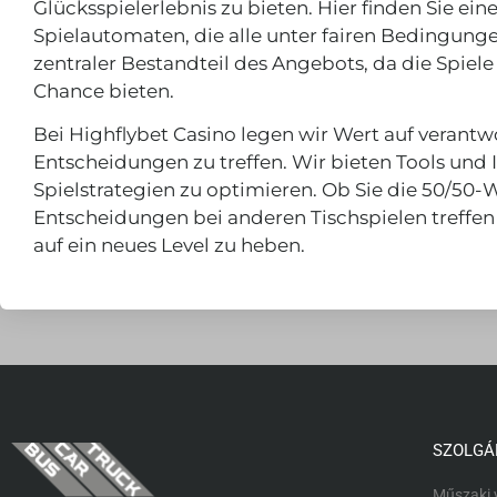
Glücksspielerlebnis zu bieten. Hier finden Sie ein
Spielautomaten, die alle unter fairen Bedingung
zentraler Bestandteil des Angebots, da die Spiel
Chance bieten.
Bei Highflybet Casino legen wir Wert auf verant
Entscheidungen zu treffen. Wir bieten Tools und I
Spielstrategien zu optimieren. Ob Sie die 50/50-
Entscheidungen bei anderen Tischspielen treffen
auf ein neues Level zu heben.
SZOLGÁ
Műszaki 