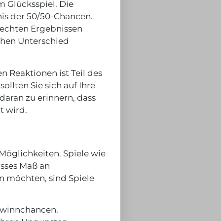
 Glücksspiel. Die
nis der 50/50-Chancen.
hlechten Ergebnissen
ichen Unterschied
 Reaktionen ist Teil des
ollten Sie sich auf Ihre
 daran zu erinnern, dass
t wird.
Möglichkeiten. Spiele wie
isses Maß an
n möchten, sind Spiele
Gewinnchancen.