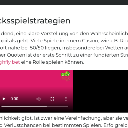
cksspielstrategien
eidend, eine klare Vorstellung von den Wahrscheinlic
tals geht. Viele Spiele in einem Casino, wie z.B. Rou
 oft nahe bei 50/50 liegen, insbesondere bei Wetten 
r Quoten ist der erste Schritt zu einer fundierten Str
ghfly bet
eine Rolle spielen können.
lichkeit gibt, ist zwar eine Vereinfachung, aber sie v
d Verlustchancen bei bestimmten Spielen. Erfolgreic