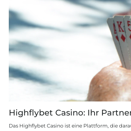
Highflybet Casino: Ihr Partne
Das Highflybet Casino ist eine Plattform, die dara