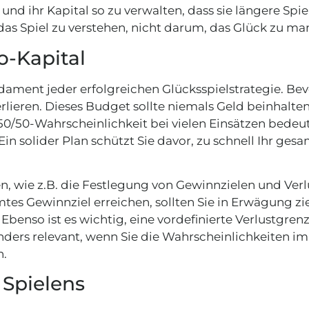
und ihr Kapital so zu verwalten, dass sie längere Sp
das Spiel zu verstehen, nicht darum, das Glück zu ma
-Kapital
ament jeder erfolgreichen Glücksspielstrategie. Bevo
erlieren. Dieses Budget sollte niemals Geld beinhalten
/50-Wahrscheinlichkeit bei vielen Einsätzen bedeute
in solider Plan schützt Sie davor, zu schnell Ihr gesa
ie z.B. die Festlegung von Gewinnzielen und Verlu
tes Gewinnziel erreichen, sollten Sie in Erwägung zie
benso ist es wichtig, eine vordefinierte Verlustgren
nders relevant, wenn Sie die Wahrscheinlichkeiten im
n.
 Spielens