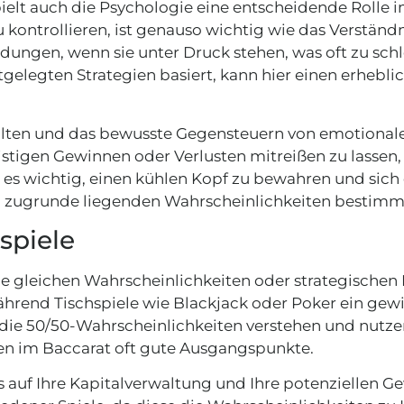
lt auch die Psychologie eine entscheidende Rolle im
u kontrollieren, ist genauso wichtig wie das Verständ
eidungen, wenn sie unter Druck stehen, was oft zu sc
festgelegten Strategien basiert, kann hier einen erhebl
lten und das bewusste Gegensteuern von emotionalen
ristigen Gewinnen oder Verlusten mitreißen zu lassen, s
st es wichtig, einen kühlen Kopf zu bewahren und sich
en zugrunde liegenden Wahrscheinlichkeiten bestimm
spiele
die gleichen Wahrscheinlichkeiten oder strategischen 
ährend Tischspiele wie Blackjack oder Poker ein gew
e die 50/50-Wahrscheinlichkeiten verstehen und nutze
en im Baccarat oft gute Ausgangspunkte.
uss auf Ihre Kapitalverwaltung und Ihre potenziellen 