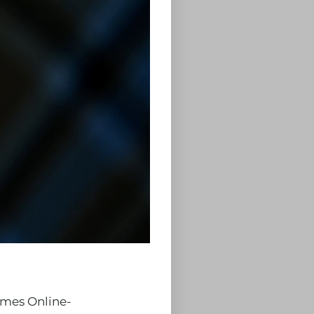
sames Online-