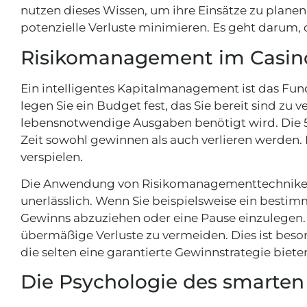
nutzen dieses Wissen, um ihre Einsätze zu planen 
potenzielle Verluste minimieren. Es geht darum, 
Risikomanagement im Casino
Ein intelligentes Kapitalmanagement ist das Fund
legen Sie ein Budget fest, das Sie bereit sind zu v
lebensnotwendige Ausgaben benötigt wird. Die 50
Zeit sowohl gewinnen als auch verlieren werden. E
verspielen.
Die Anwendung von Risikomanagementtechniken, w
unerlässlich. Wenn Sie beispielsweise ein bestimm
Gewinns abzuziehen oder eine Pause einzulegen. E
übermäßige Verluste zu vermeiden. Dies ist beso
die selten eine garantierte Gewinnstrategie biete
Die Psychologie des smarten