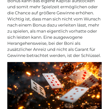
Bonus kann das eigene Kapital aufstocken
und somit mehr Spielzeit ermöglichen oder
die Chance auf größere Gewinne erhöhen.
Wichtig ist, dass man sich nicht vom Wunsch
nach einem Bonus dazu verleiten lässt, mehr
zu spielen, als man eigentlich vorhatte oder
sich leisten kann. Eine ausgewogene
Herangehensweise, bei der Boni als
zusätzlicher Anreiz und nicht als Garant für
Gewinne betrachtet werden, ist der Schlüssel.