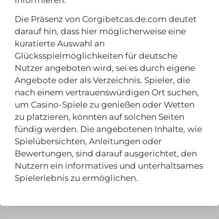
Die Präsenz von Corgibetcas.de.com deutet
darauf hin, dass hier möglicherweise eine
kuratierte Auswahl an
Glücksspielmöglichkeiten für deutsche
Nutzer angeboten wird, sei es durch eigene
Angebote oder als Verzeichnis. Spieler, die
nach einem vertrauenswürdigen Ort suchen,
um Casino-Spiele zu genießen oder Wetten
zu platzieren, könnten auf solchen Seiten
fündig werden. Die angebotenen Inhalte, wie
Spielübersichten, Anleitungen oder
Bewertungen, sind darauf ausgerichtet, den
Nutzern ein informatives und unterhaltsames
Spielerlebnis zu ermöglichen.