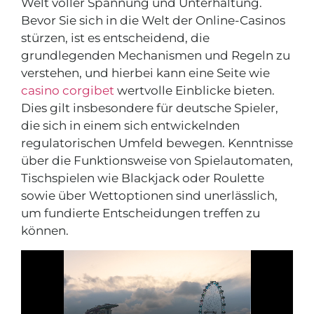
Welt voller Spannung und Unterhaltung.
Bevor Sie sich in die Welt der Online-Casinos
stürzen, ist es entscheidend, die
grundlegenden Mechanismen und Regeln zu
verstehen, und hierbei kann eine Seite wie
casino corgibet
wertvolle Einblicke bieten.
Dies gilt insbesondere für deutsche Spieler,
die sich in einem sich entwickelnden
regulatorischen Umfeld bewegen. Kenntnisse
über die Funktionsweise von Spielautomaten,
Tischspielen wie Blackjack oder Roulette
sowie über Wettoptionen sind unerlässlich,
um fundierte Entscheidungen treffen zu
können.