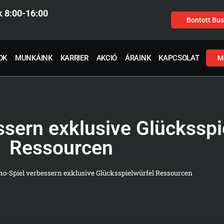
k 8:00-16:00
Bontott Bus
OK
MUNKÁINK
KARRIER
AKCIÓ
ÁRAINK
KAPCSOLAT
M
ssern exklusive Glücksspi
Ressourcen
no-Spiel verbessern exklusive Glücksspielwürfel Ressourcen