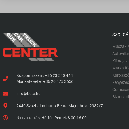
SZOLGÁ
Műszaki 
Autóvill
Klímajaví
Márka fü
Karosszér
Központi szám: +36 23 540 444
Munkafelvétel: +36 20 475 3656
Fényezés
Gumicser
info@bctc.hu
Biztosító
2440 Százhalombatta Benta Major hrsz. 2982/7
Nyitva tartás: Hétfő - Péntek 8:00-16:00