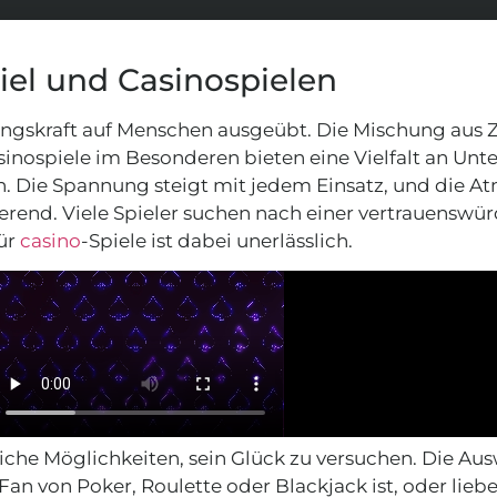
iel und Casinospielen
ungskraft auf Menschen ausgeübt. Die Mischung aus Zu
inospiele im Besonderen bieten eine Vielfalt an Unte
n. Die Spannung steigt mit jedem Einsatz, und die A
risierend. Viele Spieler suchen nach einer vertrauenswü
für
casino
-Spiele ist dabei unerlässlich.
iche Möglichkeiten, sein Glück zu versuchen. Die Ausw
n von Poker, Roulette oder Blackjack ist, oder lieb