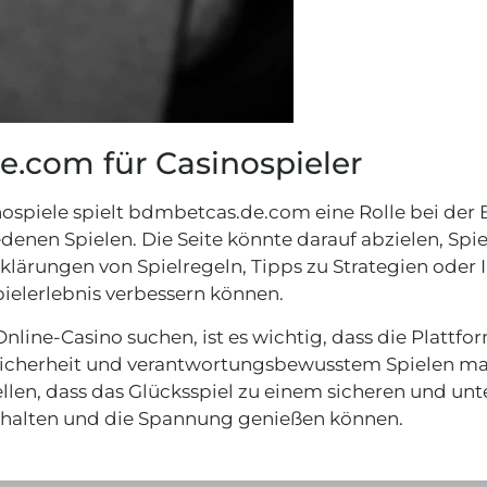
.com für Casinospieler
ospiele spielt bdmbetcas.de.com eine Rolle bei der 
enen Spielen. Die Seite könnte darauf abzielen, Spie
klärungen von Spielregeln, Tipps zu Strategien oder
ielerlebnis verbessern können.
nline-Casino suchen, ist es wichtig, dass die Plattfo
icherheit und verantwortungsbewusstem Spielen ma
llen, dass das Glücksspiel zu einem sicheren und un
 behalten und die Spannung genießen können.