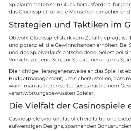
Spielautomaten sein Glück herausfordert, für jed
das Glücksspiel für viele Menschen einfacher u
Strategien und Taktiken im G
Obwohl Glücksspiel stark vom Zufall geprägt ist
und potenziell die Gewinnchancen erhöhen. Bei S
und des Spielverlaufs entscheidend. Selbst bei s
Vorsicht zu genießen, zur Strukturierung des Spie
Die richtige Herangehensweise an das Spiel ist eb
Budgetmanagement, um sicherzustellen, dass man 
wann man aufhören sollte, sei es nach einem Gewi
verantwortungsbewussten Spieler.
Die Vielfalt der Casinospiele
Casinospiele sind unglaublich vielfältig und biet
aufwendigen Designs, spannenden Bonusrunden un