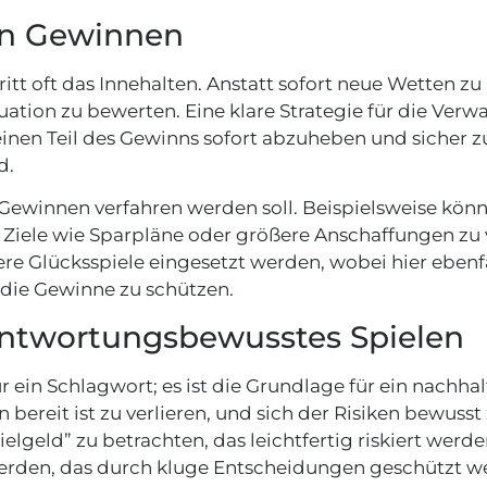
on Gewinnen
ritt oft das Innehalten. Anstatt sofort neue Wetten zu
tuation zu bewerten. Eine klare Strategie für die Verw
inen Teil des Gewinns sofort abzuheben und sicher 
d.
t Gewinnen verfahren werden soll. Beispielsweise kö
 Ziele wie Sparpläne oder größere Anschaffungen zu
re Glücksspiele eingesetzt werden, wobei hier ebenfal
 die Gewinne zu schützen.
ntwortungsbewusstes Spielen
ein Schlagwort; es ist die Grundlage für ein nachhalt
bereit ist zu verlieren, und sich der Risiken bewusst 
elgeld” zu betrachten, das leichtfertig riskiert werd
t werden, das durch kluge Entscheidungen geschützt 