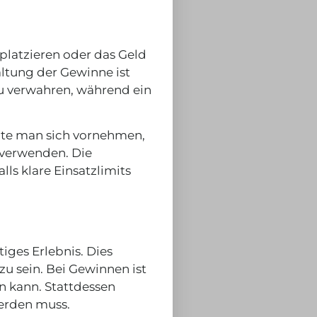
 platzieren oder das Geld
altung der Gewinne ist
zu verwahren, während ein
nnte man sich vornehmen,
 verwenden. Die
ls klare Einsatzlimits
iges Erlebnis. Dies
zu sein. Bei Gewinnen ist
en kann. Stattdessen
werden muss.