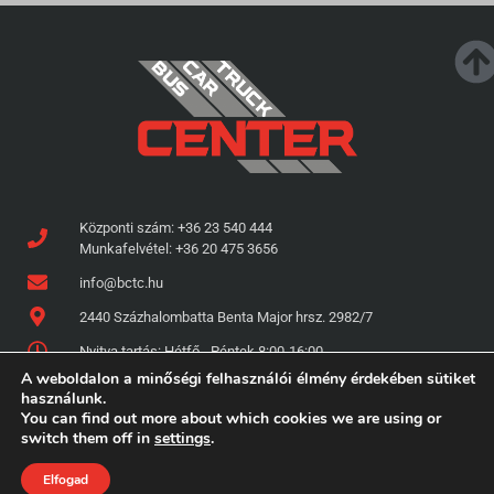
Központi szám: +36 23 540 444
Munkafelvétel: +36 20 475 3656
info@bctc.hu
2440 Százhalombatta Benta Major hrsz. 2982/7
Nyitva tartás: Hétfő - Péntek 8:00-16:00
A weboldalon a minőségi felhasználói élmény érdekében sütiket
használunk.
You can find out more about which cookies we are using or
switch them off in
settings
.
Elfogad
2020 © All rights reserved