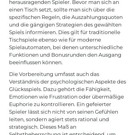
herausragenden Spieler. Bevor man sich an
einen Tisch setzt, sollte man sich über die
spezifischen Regeln, die Auszahlungsquoten
und die gängigen Strategien des gewählten
Spiels informieren. Dies gilt für traditionelle
Tischspiele ebenso wie für moderne
Spielautomaten, bei denen unterschiedliche
Funktionen und Bonusrunden den Ausgang
beeinflussen können.
Die Vorbereitung umfasst auch das
Verständnis der psychologischen Aspekte des
Glücksspiels. Dazu gehört die Fähigkeit,
Emotionen wie Frustration oder übermäßige
Euphorie zu kontrollieren. Ein gefeierter
Spieler lässt sich nicht von seinen Gefühlen
leiten, sondern agiert stets rational und
strategisch. Dieses Maß an
Selbstbeherrschung ist entscheidend, um