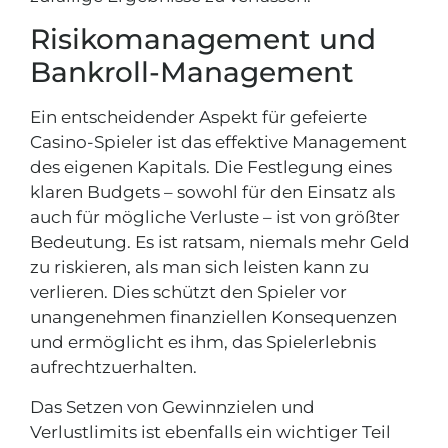
Risikomanagement und
Bankroll-Management
Ein entscheidender Aspekt für gefeierte
Casino-Spieler ist das effektive Management
des eigenen Kapitals. Die Festlegung eines
klaren Budgets – sowohl für den Einsatz als
auch für mögliche Verluste – ist von größter
Bedeutung. Es ist ratsam, niemals mehr Geld
zu riskieren, als man sich leisten kann zu
verlieren. Dies schützt den Spieler vor
unangenehmen finanziellen Konsequenzen
und ermöglicht es ihm, das Spielerlebnis
aufrechtzuerhalten.
Das Setzen von Gewinnzielen und
Verlustlimits ist ebenfalls ein wichtiger Teil