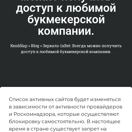
доступ к любимой
букмекерской
компании.
Kezdőlap
»
Blog
»
Зеркало 1xBet: Всегда можно получить
доступ к любимой букмекерской компании.
Список активных сайтов будет изменяться
в зависимости от активности провайдеров
и Роскомнадзора, которые осуществляют
блокировку самостоятельно. В настоящее
время в стране существует запрет на