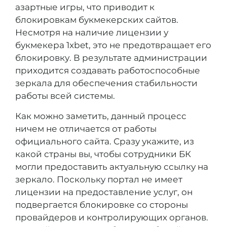
азартные игры, что приводит к
блокировкам букмекерских сайтов.
Несмотря на наличие лицензии у
букмекера 1xbet, это не предотвращает его
блокировку.
В результате администрации
приходится создавать работоспособные
зеркала для обеспечения стабильности
работы всей системы.
Как можно заметить, данный процесс
ничем не отличается от работы
официального сайта. Сразу укажите, из
какой страны вы, чтобы сотрудники БК
могли предоставить актуальную ссылку на
зеркало. Поскольку портал не имеет
лицензии на предоставление услуг, он
подвергается блокировке со стороны
провайдеров и контролирующих органов.