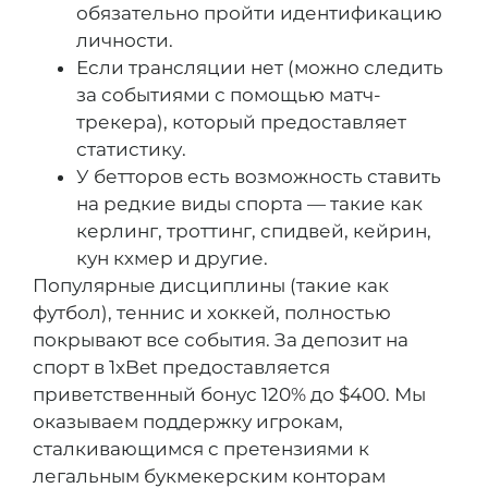
обязательно пройти идентификацию
личности.
Если трансляции нет (можно следить
за событиями с помощью матч-
трекера), который предоставляет
статистику.
У бетторов есть возможность ставить
на редкие виды спорта — такие как
керлинг, троттинг, спидвей, кейрин,
кун кхмер и другие.
Популярные дисциплины (такие как
футбол), теннис и хоккей, полностью
покрывают все события. За депозит на
спорт в 1xBet предоставляется
приветственный бонус 120% до $400. Мы
оказываем поддержку игрокам,
сталкивающимся с претензиями к
легальным букмекерским конторам