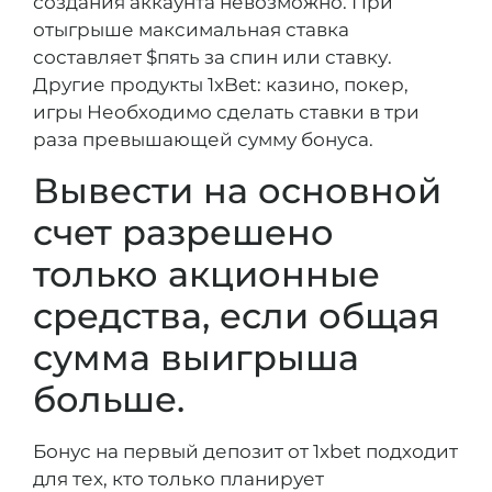
создания аккаунта невозможно. При
отыгрыше максимальная ставка
составляет $пять за спин или ставку.
Другие продукты 1xBet: казино, покер,
игры Необходимо сделать ставки в три
раза превышающей сумму бонуса.
Вывести на основной
счет разрешено
только акционные
средства, если общая
сумма выигрыша
больше.
Бонус на первый депозит от 1xbet подходит
для тех, кто только планирует