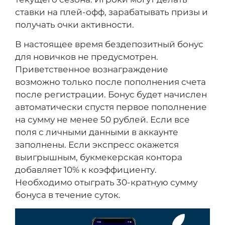
ставки на плей-офф, зарабатывать призы и
получать очки активности.
В настоящее время бездепозитный бонус
для новичков не предусмотрен.
Приветственное вознаграждение
возможно только после пополнения счета
после регистрации. Бонус будет начислен
автоматически спустя первое пополнение
на сумму не менее 50 рублей. Если все
поля с личными данными в аккаунте
заполнены. Если экспресс окажется
выигрышным, букмекерская контора
добавляет 10% к коэффициенту.
Необходимо отыграть 30-кратную сумму
бонуса в течение суток.