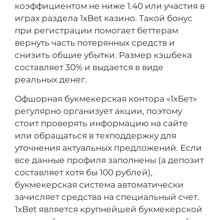
коэффициентом не ниже 1.40 или участия в
играх раздела 1xBet казино. Такой бонус
при регистрации помогает беттерам
вернуть часть потерянных средств и
снизить общие убытки. Размер кэшбека
составляет 30% и выдается в виде
реальных денег.
Офшорная букмекерская контора «1хБет»
регулярно организует акции, поэтому
стоит проверять информацию на сайте
или обращаться в техподдержку для
уточнения актуальных предложений. Если
все данные профиля заполнены (а депозит
составляет хотя бы 100 рублей),
букмекерская система автоматически
зачисляет средства на специальный счет.
1xBet является крупнейшей букмекерской