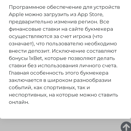
Программное обеспечение для устройств
Apple можно загрузить из App Store,
предварительно изменив регион. Все
финансовые ставки на сайте букмекера
осуществляются за счет игрока (что
означает), что пользователю необходимо
внести депозит. Исключение составляют
бонусы 1xBet, которые позволяют делать
ставки без использования личного счета.
Главная особенность этого букмекера
заключается в широком разнообразии
событий, как спортивных, так и
неспортивных, на которые можно ставить
онлайн.