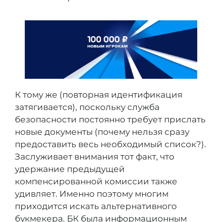
К тому же (повторная идентификация
затягивается), поскольку служба
безопасности постоянно требует прислать
новые документы (почему нельзя сразу
предоставить весь необходимый список?).
Заслуживает внимания тот факт, что
удержание предыдущей
компенсированной комиссии также
удивляет. Именно поэтому многим
приходится искать альтернативного
букмекера. БК была информационным