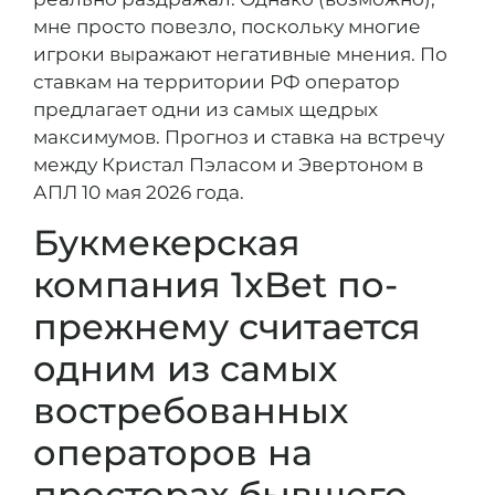
мне просто повезло, поскольку многие
игроки выражают негативные мнения.
По
ставкам на территории РФ оператор
предлагает одни из самых щедрых
максимумов. Прогноз и ставка на встречу
между Кристал Пэласом и Эвертоном в
АПЛ 10 мая 2026 года.
Букмекерская
компания 1xBet по-
прежнему считается
одним из самых
востребованных
операторов на
просторах бывшего.