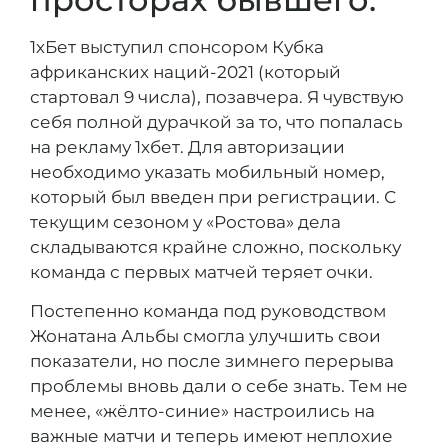
1хБет выступил спонсором Кубка
африканских наций-2021 (который
стартовал 9 числа), позавчера. Я чувствую
себя полной дурачкой за то, что попалась
на рекламу 1хбет. Для авторизации
необходимо указать мобильный номер,
который был введен при регистрации. С
текущим сезоном у «Ростова» дела
складываются крайне сложно, поскольку
команда с первых матчей теряет очки.
Постепенно команда под руководством
Жонатана Альбы смогла улучшить свои
показатели, но после зимнего перерыва
проблемы вновь дали о себе знать. Тем не
менее, «жёлто-синие» настроились на
важные матчи и теперь имеют неплохие