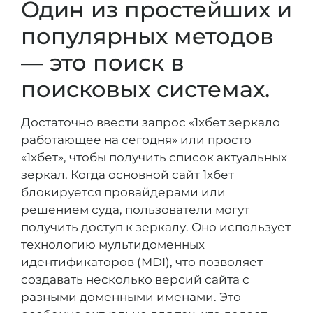
Один из простейших и
популярных методов
— это поиск в
поисковых системах.
Достаточно ввести запрос «1хбет зеркало
работающее на сегодня» или просто
«1хбет», чтобы получить список актуальных
зеркал. Когда основной сайт 1хбет
блокируется провайдерами или
решением суда, пользователи могут
получить доступ к зеркалу. Оно использует
технологию мультидоменных
идентификаторов (MDI), что позволяет
создавать несколько версий сайта с
разными доменными именами. Это