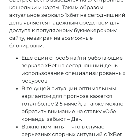
кошельки и карты. Таким образом,
актуальное зеркало 1хбет на сегодняшний
день является надежным средством для
доступа к популярному букмекерскому
сайту, невзирая на возможные
блокировки.
Еще один способ найти работающие
зеркала xBet на сегодняшний день —
использование специализированных
ресурсов.
В текущей ситуации оптимальным
вариантом для прогноза кажется
тотал более 2,5 мячей, а также можно
обратить внимание на ставку «Обе
команды забьют – Да».
Важно помнить — что в случае
серьезных спорных ситуаций с 1xBet