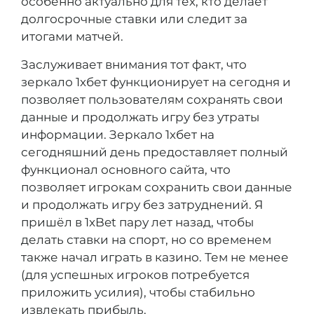
особенно актуально для тех, кто делает
долгосрочные ставки или следит за
итогами матчей.
Заслуживает внимания тот факт, что
зеркало 1хбет функционирует на сегодня и
позволяет пользователям сохранять свои
данные и продолжать игру без утраты
информации. Зеркало 1хбет на
сегодняшний день предоставляет полный
функционал основного сайта, что
позволяет игрокам сохранить свои данные
и продолжать игру без затруднений. Я
пришёл в 1xBet пару лет назад, чтобы
делать ставки на спорт, но со временем
также начал играть в казино. Тем не менее
(для успешных игроков потребуется
приложить усилия), чтобы стабильно
извлекать прибыль.