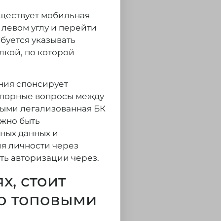
уществует мобильная
 левом углу и перейти
буется указывать
лкой, по которой
ания спонсирует
 Спорные вопросы между
рыми легализованная БК
ажно быть
ных данных и
я личности через
ть авторизации через.
х, стоит
ко топовыми