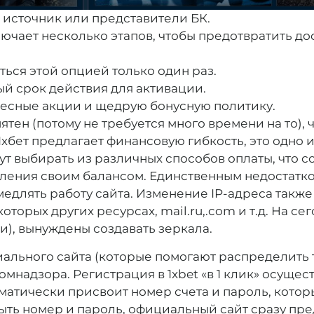
 источник или представители БК.
ючает несколько этапов, чтобы предотвратить дос
ься этой опцией только один раз.
й срок действия для активации.
ресные акции и щедрую бонусную политику.
ен (потому не требуется много времени на то), ч
1хбет предлагает финансовую гибкость, это одно 
т выбирать из различных способов оплаты, что с
ления своим балансом. Единственным недостатко
едлять работу сайта. Изменение IP-адреса также
торых других ресурсах, mail.ru,.com и т.д. На с
), вынуждены создавать зеркала.
ального сайта (которые помогают распределить 
мнадзора. Регистрация в 1xbet «в 1 клик» осущес
матически присвоит номер счета и пароль, кото
быть номер и пароль, официальный сайт сразу пре