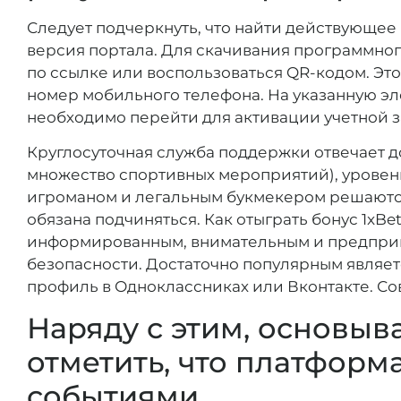
Следует подчеркнуть, что найти действующее 
версия портала. Для скачивания программног
по ссылке или воспользоваться QR-кодом. Это
номер мобильного телефона. На указанную эл
необходимо перейти для активации учетной з
Круглосуточная служба поддержки отвечает д
множество спортивных мероприятий), уровен
игроманом и легальным букмекером решаются
обязана подчиняться. Как отыграть бонус 1xB
информированным, внимательным и предприн
безопасности. Достаточно популярным являе
профиль в Одноклассниках или Вконтакте. С
Наряду с этим, основыв
отметить, что платформ
событиями.