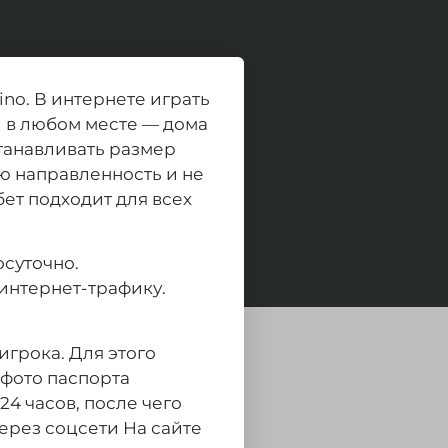
no. В интернете играть
и в любом месте — дома
станавливать размер
 направленность и не
бет подходит для всех
суточно.
интернет-трафику.
грока. Для этого
 фото паспорта
24 часов, после чего
ерез соцсети На сайте