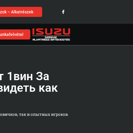
zok – Alkatrészek
unkafelvétel
т 1вин За
видеть как
овичков, так и опытных игроков.