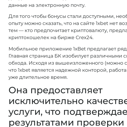
данные на электронную почту.
Для того чтобы бонусы стали доступными, нео
опыту можно сказать, что на сайте 1xbet нет 
тем — кто предпочитает криптовалюту, предл
криптокошелек на бирже Crex24.
Мобильное приложение 1xBet предлагает ряд
Главная страница БК изобилует различными 
обхода. Исходя из вышеизложенного (можно с
что 1xbet является надежной конторой, рабо
уже длительное время.
Она предоставляет
исключительно качеств
услуги, что подтверждае
результатами проверки