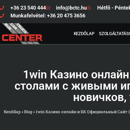
+36 23 540 444
info@bctc.hu
Hétfő - Pénte
Munkafelvétel: +36 20 475 3656
KEZDŐLAP
SZOLGÁLTATÁS
1win Казино онлайн
столами с живыми иг
новичков,
Kezdőlap
»
Blog
»
1win Казино онлайн и БК Официальный Сайт 1